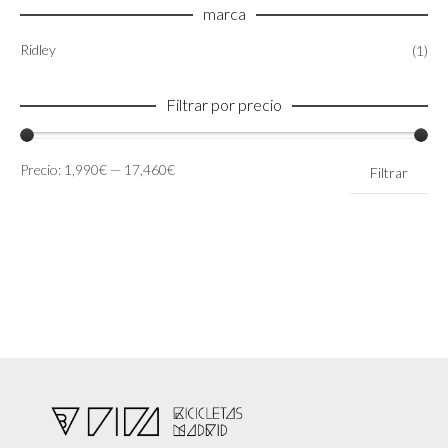
marca
Ridley
(1)
Filtrar por precio
Precio
Precio
Precio:
1,990€
—
17,460€
Filtrar
mínimo
máximo