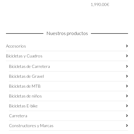
se
en
1,990.00
€
era:
es:
pueden
la
3,399.00€.
2,499.00€.
elegir
página
en
de
la
producto
página
Nuestros productos
de
producto
Accesorios
Bicicletas y Cuadros
Bicicletas de Carretera
Bicicletas de Gravel
Bicicletas de MTB
Bicicletas de niños
Bicicletas E-bike
Carretera
Constructores y Marcas