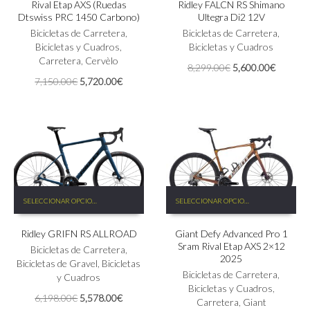
Rival Etap AXS (Ruedas
Ridley FALCN RS Shimano
múltiples
variantes.
Dtswiss PRC 1450 Carbono)
Ultegra Di2 12V
variantes.
Las
Bicicletas de Carretera
,
Las
Bicicletas de Carretera
,
opciones
Bicicletas y Cuadros
,
opciones
Bicicletas y Cuadros
se
Carretera
,
Cervèlo
se
pueden
El
El
8,299.00
€
5,600.00
€
pueden
elegir
El
El
precio
precio
7,150.00
€
5,720.00
€
elegir
en
precio
precio
original
actual
en
la
original
actual
era:
es:
la
página
era:
es:
8,299.00€.
5,600.0
página
de
7,150.00€.
5,720.00€.
de
producto
producto
Este
Este
SELECCIONAR OPCIONES
SELECCIONAR OPCIONES
producto
producto
tiene
tiene
Ridley GRIFN RS ALLROAD
Giant Defy Advanced Pro 1
múltiples
múltiples
Sram Rival Etap AXS 2×12
variantes.
variantes.
Bicicletas de Carretera
,
2025
Las
Las
Bicicletas de Gravel
,
Bicicletas
Bicicletas de Carretera
,
opciones
opciones
y Cuadros
Bicicletas y Cuadros
,
se
se
El
El
6,198.00
€
5,578.00
€
Carretera
,
Giant
pueden
pueden