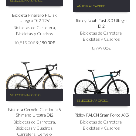
SELECCIONAR OPCIONES
producto
AÑADIR AL CARRITO
tiene
Bicicleta Pinarello F Disk
múltiples
Ultegra DI2 12V
Ridley Noah Fast 3.0 Ultegra
variantes.
Di2
Las
Bicicletas de Carretera
,
Bicicletas de Carretera
,
opciones
Bicicletas y Cuadros
Bicicletas y Cuadros
se
El
El
10,815.00
€
9,190.00
€
pueden
8,799.00
€
precio
precio
elegir
original
actual
en
era:
es:
la
10,815.00€.
9,190.00€.
página
de
producto
Este
SELECCIONAR OPCIONES
Este
producto
SELECCIONAR OPCIONES
producto
tiene
tiene
Bicicleta Cervélo Caledonia 5
múltiples
Shimano Ultegra Di2
Ridley FALCN Sram Force AXS
múltiples
variantes.
variantes.
Las
Bicicletas de Carretera
,
Bicicletas de Carretera
,
Las
opciones
Bicicletas y Cuadros
,
Bicicletas y Cuadros
opciones
se
Carretera
,
Cervèlo