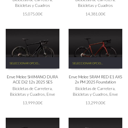
opciones
Bicicletas y Cuadros
opciones
Bicicletas y Cuadros
se
se
15,075.00
€
14,381.00
€
pueden
pueden
elegir
elegir
en
en
la
la
página
página
de
de
producto
producto
Este
Este
SELECCIONAR OPCIONES
SELECCIONAR OPCIONES
producto
producto
tiene
tiene
Enve Melee SHIMANO DURA
Enve Melee SRAM RED E1 AXS
múltiples
múltiples
ACE Di2 12s 2025 SES
2x PM 2025 Foundation
variantes.
variantes.
Las
Bicicletas de Carretera
,
Las
Bicicletas de Carretera
,
opciones
Bicicletas y Cuadros
,
Enve
opciones
Bicicletas y Cuadros
,
Enve
se
se
13,999.00
€
13,299.00
€
pueden
pueden
elegir
elegir
en
en
la
la