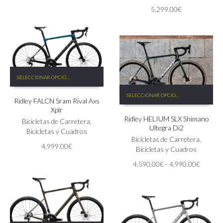
precio
precio
elegir
elegir
5,299.00
€
original
actual
en
en
era:
es:
la
la
6,198.00€.
5,578.00€.
página
página
de
de
producto
producto
Este
SELECCIONAR OPCIONES
producto
Este
tiene
SELECCIONAR OPCIONES
producto
Ridley FALCN Sram Rival Axs
múltiples
tiene
Xplr
variantes.
Ridley HELIUM SLX Shimano
múltiples
Las
Bicicletas de Carretera
,
Ultegra Di2
variantes.
opciones
Bicicletas y Cuadros
Las
Bicicletas de Carretera
,
se
4,999.00
€
opciones
Bicicletas y Cuadros
pueden
se
elegir
Rango
4,590.00
€
-
4,990.00
€
pueden
en
de
elegir
la
precios:
en
página
desde
la
de
4,590.
página
producto
hasta
de