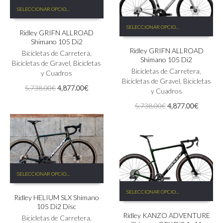
4,990.
Este
producto
SELECCIONAR OPCIONES
producto
Este
tiene
SELECCIONAR OPCIONES
producto
Ridley GRIFN ALLROAD
múltiples
tiene
Shimano 105 Di2
variantes.
Ridley GRIFN ALLROAD
múltiples
Las
Bicicletas de Carretera
,
Shimano 105 Di2
variantes.
opciones
Bicicletas de Gravel
,
Bicicletas
Las
Bicicletas de Carretera
,
se
y Cuadros
opciones
Bicicletas de Gravel
,
Bicicletas
pueden
El
El
5,738.00
€
4,877.00
€
se
y Cuadros
elegir
precio
precio
pueden
en
El
El
5,738.00
€
4,877.00
€
original
actual
elegir
la
precio
precio
era:
es:
en
página
original
actual
5,738.00€.
4,877.00€.
la
de
era:
es:
página
producto
5,738.00€.
4,877.0
de
producto
Este
SELECCIONAR OPCIONES
producto
Este
tiene
SELECCIONAR OPCIONES
producto
Ridley HELIUM SLX Shimano
múltiples
tiene
105 Di2 Disc
variantes.
Ridley KANZO ADVENTURE
múltiples
Las
Bicicletas de Carretera
,