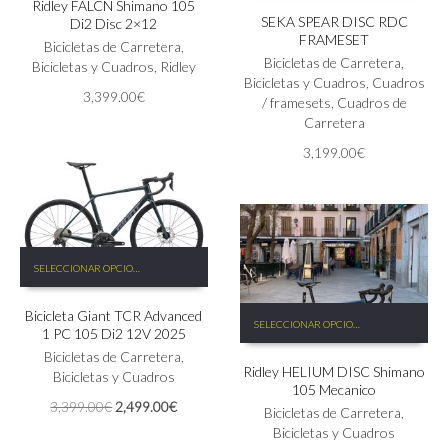
Ridley FALCN Shimano 105
múltiples
SEKA SPEAR DISC RDC
Di2 Disc 2×12
variantes.
FRAMESET
Las
Bicicletas de Carretera
,
Bicicletas de Carretera
,
opciones
Bicicletas y Cuadros
,
Ridley
Bicicletas y Cuadros
,
Cuadros
se
3,399.00
€
/ framesets
,
Cuadros de
pueden
Carretera
elegir
en
3,199.00
€
la
página
de
producto
Este
SELECCIONAR OPCIONES
producto
tiene
Este
Bicicleta Giant TCR Advanced
múltiples
SELECCIONAR OPCIONES
producto
1 PC 105 Di2 12V 2025
variantes.
tiene
Las
Bicicletas de Carretera
,
Ridley HELIUM DISC Shimano
múltiples
opciones
Bicicletas y Cuadros
105 Mecanico
variantes.
se
El
El
3,399.00
€
2,499.00
€
Las
Bicicletas de Carretera
,
pueden
precio
precio
opciones
Bicicletas y Cuadros
elegir
original
actual