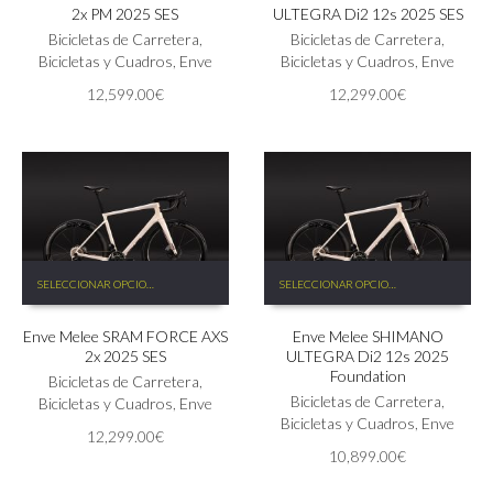
2x PM 2025 SES
ULTEGRA Di2 12s 2025 SES
variantes.
variantes.
Las
Bicicletas de Carretera
,
Las
Bicicletas de Carretera
,
opciones
Bicicletas y Cuadros
,
Enve
opciones
Bicicletas y Cuadros
,
Enve
se
se
12,599.00
€
12,299.00
€
pueden
pueden
elegir
elegir
en
en
la
la
página
página
de
de
producto
producto
Este
Este
SELECCIONAR OPCIONES
SELECCIONAR OPCIONES
producto
producto
tiene
tiene
Enve Melee SRAM FORCE AXS
Enve Melee SHIMANO
múltiples
múltiples
2x 2025 SES
ULTEGRA Di2 12s 2025
variantes.
variantes.
Foundation
Las
Bicicletas de Carretera
,
Las
Bicicletas de Carretera
,
opciones
Bicicletas y Cuadros
,
Enve
opciones
Bicicletas y Cuadros
,
Enve
se
se
12,299.00
€
pueden
pueden
10,899.00
€
elegir
elegir
en
en