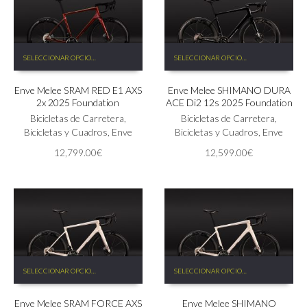
página
página
de
de
producto
producto
Este
Este
SELECCIONAR OPCIONES
SELECCIONAR OPCIONES
producto
producto
tiene
tiene
Enve Melee SRAM RED E1 AXS
Enve Melee SHIMANO DURA
múltiples
múltiples
2x 2025 Foundation
ACE Di2 12s 2025 Foundation
variantes.
variantes.
Las
Bicicletas de Carretera
,
Las
Bicicletas de Carretera
,
opciones
Bicicletas y Cuadros
,
Enve
opciones
Bicicletas y Cuadros
,
Enve
se
se
12,799.00
€
12,599.00
€
pueden
pueden
elegir
elegir
en
en
la
la
página
página
de
de
producto
producto
Este
Este
SELECCIONAR OPCIONES
SELECCIONAR OPCIONES
producto
producto
tiene
tiene
Enve Melee SRAM FORCE AXS
Enve Melee SHIMANO
múltiples
múltiples