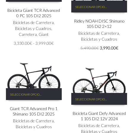
Este
tiene
SELECCIONAR OPCIONES
producto
Bicicleta Giant TCR Advanced
múltiples
tiene
0 PC 105 DI2 2025
variantes.
Ridley NOAH DISC Shimano
múltiples
Las
Bicicletas de Carretera
,
105 Di2 2×12
variantes.
opciones
Bicicletas y Cuadros
,
Las
Bicicletas de Carretera
,
se
Carretera
,
Giant
opciones
Bicicletas y Cuadros
pueden
Rango
3,330.00
€
-
3,999.00
€
se
elegir
El
El
5,490.00
€
3,990.00
€
de
pueden
en
precio
precio
precios:
elegir
la
original
actual
desde
en
página
era:
es:
3,330.00€
la
de
5,490.00€.
3,990.0
hasta
página
producto
3,999.00€
de
producto
Este
SELECCIONAR OPCIONES
Este
producto
SELECCIONAR OPCIONES
producto
tiene
tiene
Giant TCR Advanced Pro 1
múltiples
Bicicleta Giant Defy Advanced
múltiples
Shimano 105 DI2 2025
variantes.
1 105 DI2 12V 2024
variantes.
Las
Bicicletas de Carretera
,
Las
Bicicletas de Carretera
,
opciones
Bicicletas y Cuadros
opciones
Bicicletas y Cuadros
se