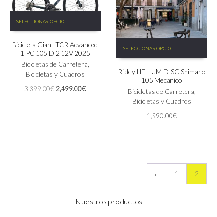
producto
Este
SELECCIONAR OPCIONES
producto
tiene
Este
Bicicleta Giant TCR Advanced
múltiples
SELECCIONAR OPCIONES
producto
1 PC 105 Di2 12V 2025
variantes.
tiene
Las
Bicicletas de Carretera
,
Ridley HELIUM DISC Shimano
múltiples
opciones
Bicicletas y Cuadros
105 Mecanico
variantes.
se
El
El
3,399.00
€
2,499.00
€
Las
Bicicletas de Carretera
,
pueden
precio
precio
opciones
Bicicletas y Cuadros
elegir
original
actual
se
en
1,990.00
€
era:
es:
pueden
la
3,399.00€.
2,499.00€.
elegir
página
en
de
la
producto
página
de
←
1
2
producto
Nuestros productos