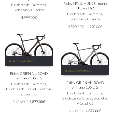
Ridley HELIUM SLX Shimano
múltiples
Las
Bicicletas de Carretera
,
Ultegra Di2
variantes.
opciones
Bicicletas y Cuadros
Las
Bicicletas de Carretera
,
se
4,999.00
€
opciones
Bicicletas y Cuadros
pueden
se
elegir
Rango
4,590.00
€
-
4,990.00
€
pueden
en
de
elegir
la
precios:
en
página
desde
la
de
4,590.
página
producto
hasta
de
4,990.
Este
producto
SELECCIONAR OPCIONES
producto
Este
tiene
SELECCIONAR OPCIONES
producto
Ridley GRIFN ALLROAD
múltiples
tiene
Shimano 105 Di2
variantes.
Ridley GRIFN ALLROAD
múltiples
Las
Bicicletas de Carretera
,
Shimano 105 Di2
variantes.
opciones
Bicicletas de Gravel
,
Bicicletas
Las
Bicicletas de Carretera
,
se
y Cuadros
opciones
Bicicletas de Gravel
,
Bicicletas
pueden
El
El
5,738.00
€
4,877.00
€
se
y Cuadros
elegir
precio
precio
pueden
en
El
El
5,738.00
€
4,877.00
€
original
actual
elegir