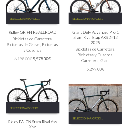
Este
Este
SELECCIONAR OPCIONES
SELECCIONAR OPCIONES
producto
producto
tiene
tiene
Ridley GRIFN RS ALLROAD
Giant Defy Advanced Pro 1
múltiples
múltiples
Sram Rival Etap AXS 2×12
variantes.
variantes.
Bicicletas de Carretera
,
2025
Las
Las
Bicicletas de Gravel
,
Bicicletas
Bicicletas de Carretera
,
opciones
opciones
y Cuadros
Bicicletas y Cuadros
,
se
se
El
El
6,198.00
€
5,578.00
€
Carretera
,
Giant
pueden
pueden
precio
precio
elegir
elegir
5,299.00
€
original
actual
en
en
era:
es:
la
la
6,198.00€.
5,578.00€.
página
página
de
de
producto
producto
Este
SELECCIONAR OPCIONES
producto
Este
tiene
SELECCIONAR OPCIONES
producto
Ridley FALCN Sram Rival Axs
múltiples
tiene
Xplr
variantes.