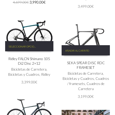
El
El
4,699.00
€
3,990.00
€
se
pueden
3,499.00
€
precio
precio
pueden
elegir
original
actual
elegir
en
era:
es:
en
la
4,699.00€.
3,990.00€.
la
página
página
de
de
producto
producto
Este
SELECCIONAR OPCIONES
producto
AÑADIR AL CARRITO
tiene
Ridley FALCN Shimano 105
múltiples
SEKA SPEAR DISC RDC
Di2 Disc 2×12
variantes.
FRAMESET
Las
Bicicletas de Carretera
,
Bicicletas de Carretera
,
opciones
Bicicletas y Cuadros
,
Ridley
Bicicletas y Cuadros
,
Cuadros
se
3,399.00
€
/ framesets
,
Cuadros de
pueden
Carretera
elegir
en
3,199.00
€
la
página
de