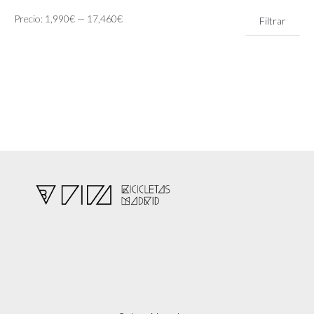
Precio
Precio
Precio:
1,990€
—
17,460€
Filtrar
mínimo
máximo