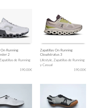
original
actual
Las
era:
es:
opciones
299.00€.
209.00€.
se
pueden
elegir
en
la
página
de
producto
s On Running
Zapatillas On Running
ster 2
Cloudstratus 3
Este
IONAR OPCIONES
SELECCIONAR OPCIONES
Zapatillas de Running
producto
Lifestyle
,
Zapatillas de Running
tiene
y Casual
190.00
€
múltiples
190.00
€
variantes.
Las
opciones
se
pueden
elegir
en
la