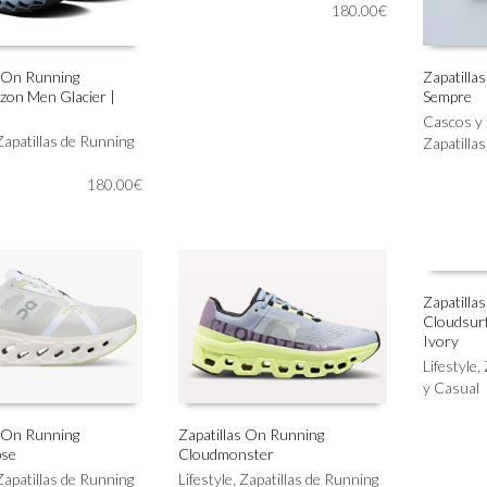
múltiples
180.00
€
página
variantes.
de
Las
producto
opciones
s On Running
Zapatilla
zon Men Glacier |
Sempre
se
Este
IONAR OPCIONES
SELECC
pueden
producto
Cascos y 
elegir
Zapatillas de Running
tiene
Zapatilla
en
múltiples
la
180.00
€
variantes.
página
Las
de
opciones
producto
se
pueden
elegir
Zapatilla
en
Cloudsurf
Este
SELECC
la
Ivory
producto
página
Lifestyle
,
tiene
de
y Casual
múltiples
producto
variantes.
Las
s On Running
Zapatillas On Running
pse
Cloudmonster
opciones
Este
IONAR OPCIONES
SELECCIONAR OPCIONES
se
Zapatillas de Running
producto
Lifestyle
,
Zapatillas de Running