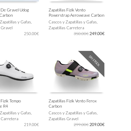
s De Gravel Udog
Zapatillas Fizik Vento
 Carbon
Powerstrap Aeroweave Carbon
Este
IONAR OPCIONES
SELECCIONAR OPCIONES
Zapatillas y Gafas
,
producto
Cascos y Zapatillas y Gafas
,
s Gravel
tiene
Zapatillas Carretera
El
El
250.00
€
múltiples
350.00
€
249.00
€
precio
precio
variantes.
original
actual
Las
era:
es:
opciones
350.00€.
249.00€.
se
SIN STOCK
pueden
elegir
en
la
página
de
producto
s Fizik Tempo
Zapatillas Fizik Vento Ferox
e R4
Carbon
Este
IONAR OPCIONES
SELECCIONAR OPCIONES
Zapatillas y Gafas
,
producto
Cascos y Zapatillas y Gafas
,
s Carretera
tiene
Zapatillas Gravel
El
El
219.00
€
múltiples
299.00
€
209.00
€
precio
precio
variantes.