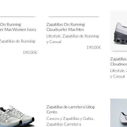
Las
Las
opciones
opciones
se
se
pueden
pueden
s On Running
Zapatillas On Running
elegir
elegir
fer Max Women Ivory
Cloudsurfer Max Men
Este
en
en
IONAR OPCIONES
SELECCIONAR OPCIONES
producto
Lifestyle
,
Zapatillas de Running
la
la
Zapatillas de Running
tiene
y Casual
página
página
múltiples
190.00
€
de
de
190.00
€
variantes.
producto
producto
Las
Zapatilla
Cloudmon
opciones
Este
SELECC
se
producto
Lifestyle
,
pueden
tiene
y Casual
elegir
múltiples
en
variantes.
la
Las
página
opciones
de
se
Zapatillas de carretera Udog
producto
pueden
Cento
Este
elegir
SELECCIONAR OPCIONES
producto
Cascos y Zapatillas y Gafas
,
en
tiene
Zapatillas Carretera
la