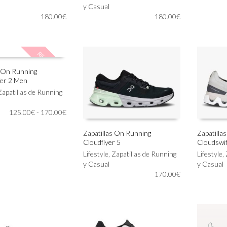
pueden
tiene
y Casual
elegir
180.00
€
múltiples
180.00
€
en
variantes.
la
Las
página
opciones
REBAJADO!
de
se
producto
pueden
s On Running
elegir
er 2 Men
en
IONAR OPCIONES
Zapatillas de Running
la
página
Rango
125.00
€
-
170.00
€
de
de
producto
precios:
Zapatillas On Running
Zapatilla
desde
Cloudflyer 5
Cloudswif
Este
Este
SELECCIONAR OPCIONES
SELECC
125.00€
producto
Lifestyle
,
Zapatillas de Running
producto
Lifestyle
,
hasta
tiene
y Casual
tiene
y Casual
170.00€
múltiples
170.00
€
múltiples
variantes.
variantes.
Las
Las
opciones
opciones
se
se
pueden
pueden