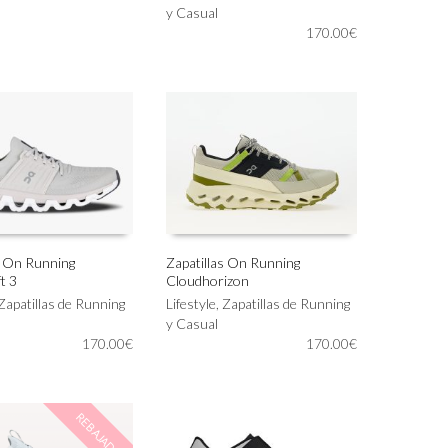
tiene
y Casual
múltiples
170.00
€
variantes.
Las
opciones
se
pueden
elegir
en
la
página
de
producto
s On Running
Zapatillas On Running
t 3
Cloudhorizon
Este
IONAR OPCIONES
SELECCIONAR OPCIONES
Zapatillas de Running
producto
Lifestyle
,
Zapatillas de Running
tiene
y Casual
170.00
€
múltiples
170.00
€
variantes.
Las
opciones
REBAJADO!
se
pueden