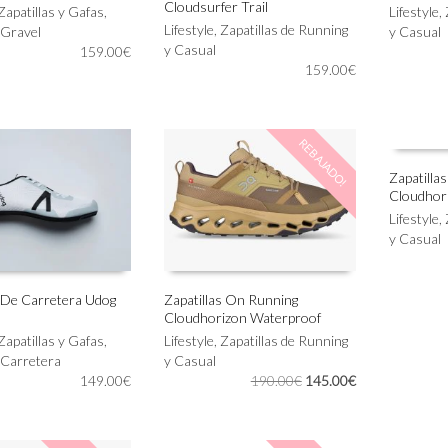
Cloudsurfer Trail
Este
Este
Zapatillas y Gafas
,
Lifestyle
,
IONAR OPCIONES
SELECCIONAR OPCIONES
SELECC
producto
Lifestyle
,
Zapatillas de Running
producto
 Gravel
y Casual
tiene
y Casual
tiene
159.00
€
múltiples
159.00
€
múltiples
variantes.
variantes.
Las
Las
opciones
opciones
REBAJADO!
se
se
pueden
pueden
Zapatilla
elegir
elegir
Cloudho
Este
en
en
SELECC
producto
Lifestyle
,
la
la
tiene
y Casual
página
página
múltiples
de
de
variantes.
producto
producto
Las
s De Carretera Udog
Zapatillas On Running
Cloudhorizon Waterproof
opciones
Este
IONAR OPCIONES
SELECCIONAR OPCIONES
se
Zapatillas y Gafas
,
producto
Lifestyle
,
Zapatillas de Running
pueden
 Carretera
tiene
y Casual
elegir
El
El
149.00
€
múltiples
190.00
€
145.00
€
en
precio
precio
variantes.
la
original
actual
Las
página
era:
es:
opciones