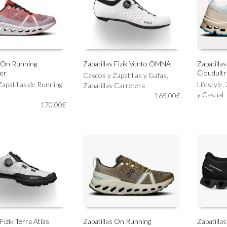
elegir
elegir
en
en
la
la
página
página
de
de
producto
producto
s On Running
Zapatillas Fizik Vento OMNA
Zapatilla
er
Cloudultr
Este
Este
Cascos y Zapatillas y Gafas
,
IONAR OPCIONES
SELECCIONAR OPCIONES
SELECC
Zapatillas de Running
producto
producto
Lifestyle
,
Zapatillas Carretera
tiene
tiene
y Casual
165.00
€
170.00
€
múltiples
múltiples
variantes.
variantes.
Las
Las
opciones
opciones
se
se
pueden
pueden
elegir
elegir
en
en
la
la
página
página
de
de
producto
producto
 Fizik Terra Atlas
Zapatillas On Running
Zapatilla