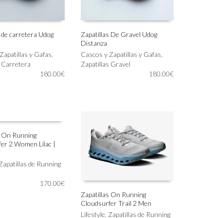
página
de
producto
s de carretera Udog
Zapatillas De Gravel Udog
Distanza
Este
IONAR OPCIONES
SELECCIONAR OPCIONES
Zapatillas y Gafas
,
producto
Cascos y Zapatillas y Gafas
,
s Carretera
tiene
Zapatillas Gravel
180.00
€
múltiples
180.00
€
variantes.
Las
opciones
se
pueden
elegir
s On Running
en
er 2 Women Lilac |
IONAR OPCIONES
la
página
Zapatillas de Running
de
producto
170.00
€
Zapatillas On Running
Cloudsurfer Trail 2 Men
Este
SELECCIONAR OPCIONES
producto
Lifestyle
,
Zapatillas de Running