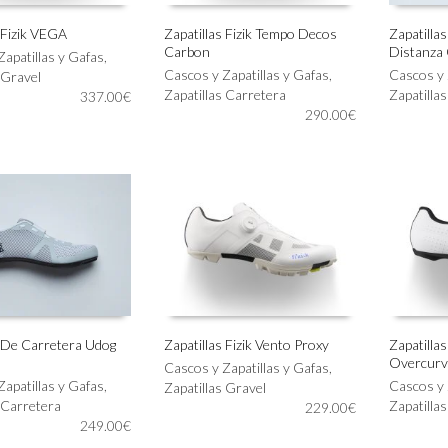
 Fizik VEGA
Zapatillas Fizik Tempo Decos
Zapatilla
Carbon
Distanza
Este
Este
Zapatillas y Gafas
,
IONAR OPCIONES
SELECCIONAR OPCIONES
SELECC
producto
Cascos y Zapatillas y Gafas
,
producto
Cascos y 
 Gravel
tiene
Zapatillas Carretera
tiene
Zapatilla
337.00
€
múltiples
290.00
€
múltiples
variantes.
variantes.
Las
Las
opciones
opciones
se
se
pueden
pueden
elegir
elegir
en
en
la
la
página
página
de
de
producto
producto
s De Carretera Udog
Zapatillas Fizik Vento Proxy
Zapatilla
Overcurv
Este
Este
Cascos y Zapatillas y Gafas
,
IONAR OPCIONES
SELECCIONAR OPCIONES
SELECC
Zapatillas y Gafas
,
producto
producto
Cascos y 
Zapatillas Gravel
 Carretera
tiene
tiene
Zapatilla
229.00
€
249.00
€
múltiples
múltiples
variantes.
variantes.