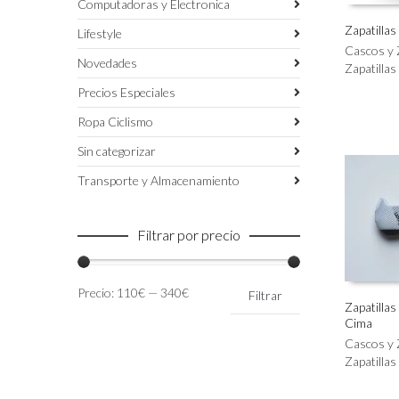
Computadoras y Electronica
Zapatillas
Lifestyle
Este
Cascos y 
SELECC
Novedades
producto
Zapatillas
tiene
Precios Especiales
múltiples
variantes.
Ropa Ciclismo
Las
Sin categorizar
opciones
se
Transporte y Almacenamiento
pueden
elegir
en
Filtrar por precio
la
página
de
Precio
Precio
Precio:
110€
—
340€
Filtrar
producto
mínimo
máximo
Zapatilla
Cima
Este
SELECC
producto
Cascos y 
tiene
Zapatillas
múltiples
variantes.