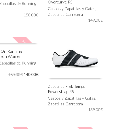
Overcurve R5
Este
Zapatillas de Running
IONAR OPCIONES
SELECCIONAR OPCIONES
producto
Cascos y Zapatillas y Gafas
,
tiene
Zapatillas Carretera
150.00
€
múltiples
149.00
€
variantes.
Las
opciones
REBAJADO!
se
pueden
s On Running
elegir
rizon Women
en
IONAR OPCIONES
Zapatillas de Running
la
página
El
El
180.00
€
140.00
€
de
precio
precio
producto
original
actual
Zapatillas Fizik Tempo
era:
es:
Powerstrap R5
Este
SELECCIONAR OPCIONES
180.00€.
140.00€.
producto
Cascos y Zapatillas y Gafas
,
tiene
Zapatillas Carretera
múltiples
139.00
€
variantes.
Las
opciones