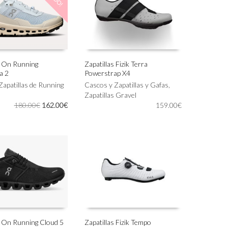
elegir
en
la
página
de
producto
s On Running
Zapatillas Fizik Terra
a 2
Powerstrap X4
Este
IONAR OPCIONES
SELECCIONAR OPCIONES
Zapatillas de Running
producto
Cascos y Zapatillas y Gafas
,
tiene
Zapatillas Gravel
El
El
180.00
€
162.00
€
múltiples
159.00
€
precio
precio
variantes.
original
actual
Las
era:
es:
opciones
180.00€.
162.00€.
se
pueden
elegir
en
la
página
de
producto
s On Running Cloud 5
Zapatillas Fizik Tempo