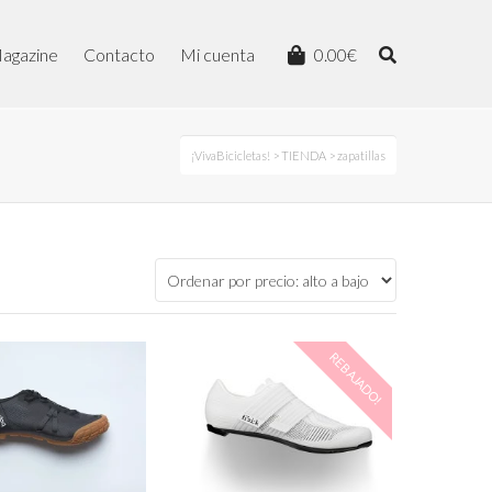
agazine
Contacto
Mi cuenta
0.00
€
¡VivaBicicletas!
>
TIENDA
> zapatillas
REBAJADO!