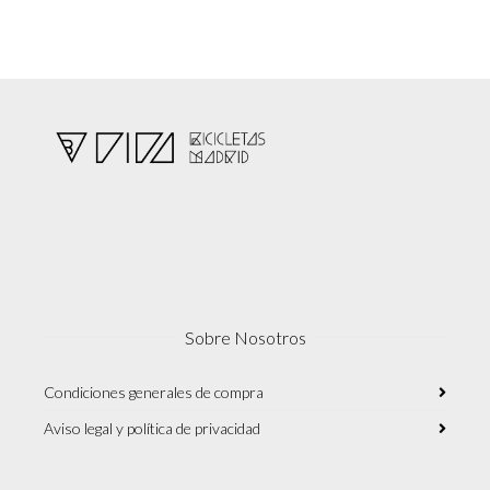
pueden
elegir
en
la
página
de
producto
Sobre Nosotros
Condiciones generales de compra
Aviso legal y política de privacidad