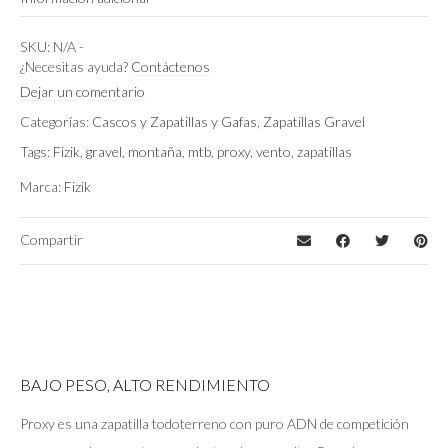
White White
Color
SKU:
N/A
-
¿Necesitas ayuda?
Contáctenos
EU 42 (US 9)
,
EU 43 (US 9 3/4)
Talla
Dejar un comentario
Categorías:
Cascos y Zapatillas y Gafas
,
Zapatillas Gravel
Tags:
Fizik
,
gravel
,
montaña
,
mtb
,
proxy
,
vento
,
zapatillas
Marca:
Fizik
Compartir
BAJO PESO, ALTO RENDIMIENTO
Proxy es una zapatilla todoterreno con puro ADN de competición