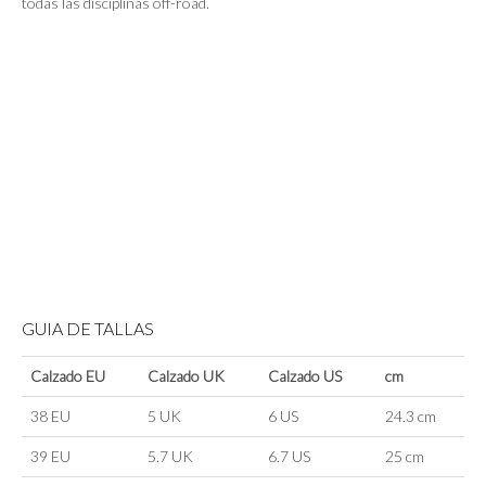
todas las disciplinas off-road.
GUIA DE TALLAS
Calzado EU
Calzado UK
Calzado US
cm
38 EU
5 UK
6 US
24.3 cm
39 EU
5.7 UK
6.7 US
25 cm