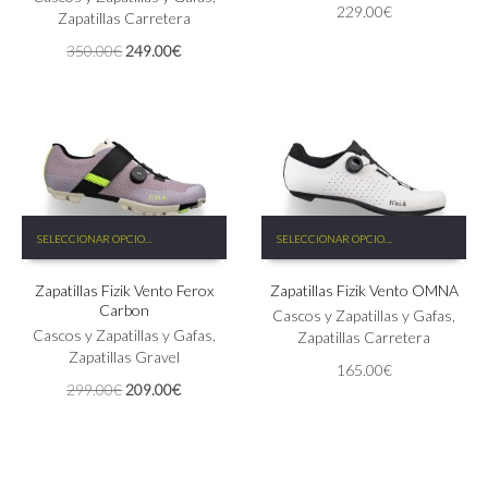
229.00
€
Zapatillas Carretera
se
se
pueden
pueden
El
El
350.00
€
249.00
€
elegir
elegir
precio
precio
en
en
original
actual
la
la
era:
es:
página
página
350.00€.
249.00€.
de
de
producto
producto
Este
Este
SELECCIONAR OPCIONES
SELECCIONAR OPCIONES
producto
producto
tiene
tiene
Zapatillas Fizik Vento Ferox
Zapatillas Fizik Vento OMNA
múltiples
múltiples
Carbon
variantes.
variantes.
Cascos y Zapatillas y Gafas
,
Las
Cascos y Zapatillas y Gafas
,
Las
Zapatillas Carretera
opciones
Zapatillas Gravel
opciones
165.00
€
se
se
El
El
299.00
€
209.00
€
pueden
pueden
precio
precio
elegir
elegir
original
actual
en
en
era:
es:
la
la
299.00€.
209.00€.
página
página