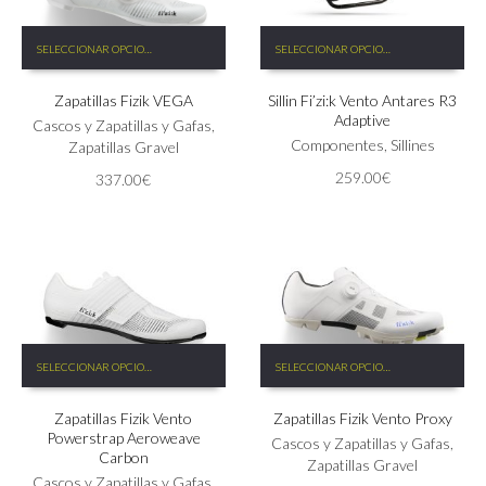
Este
Este
SELECCIONAR OPCIONES
SELECCIONAR OPCIONES
producto
producto
tiene
tiene
Zapatillas Fizik VEGA
Sillin Fi’zi:k Vento Antares R3
múltiples
múltiples
Adaptive
variantes.
variantes.
Cascos y Zapatillas y Gafas
,
Las
Las
Componentes
,
Sillines
Zapatillas Gravel
opciones
opciones
259.00
€
337.00
€
se
se
pueden
pueden
elegir
elegir
en
en
la
la
página
página
de
de
producto
producto
Este
Este
SELECCIONAR OPCIONES
SELECCIONAR OPCIONES
producto
producto
tiene
tiene
Zapatillas Fizik Vento
Zapatillas Fizik Vento Proxy
múltiples
múltiples
Powerstrap Aeroweave
variantes.
variantes.
Cascos y Zapatillas y Gafas
,
Carbon
Las
Las
Zapatillas Gravel
Cascos y Zapatillas y Gafas
,
opciones
opciones