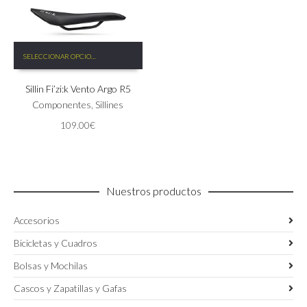
de
de
producto
producto
Este
SELECCIONAR OPCIONES
producto
tiene
Sillin Fi’zi:k Vento Argo R5
múltiples
variantes.
Componentes
,
Sillines
Las
109.00
€
opciones
se
pueden
elegir
en
Nuestros productos
la
página
Accesorios
de
producto
Bicicletas y Cuadros
Bolsas y Mochilas
Cascos y Zapatillas y Gafas