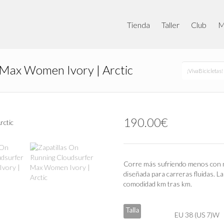
Tienda
Taller
Club
M
 Max Women Ivory | Arctic
¡VivaBicicletas!
190.00
€
Corre más sufriendo menos con n
diseñada para carreras fluidas. L
comodidad km tras km.
Talla