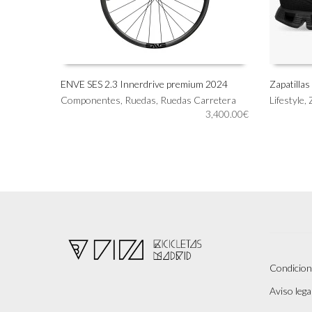
ENVE SES 2.3 Innerdrive premium 2024
Zapatilla
Este
Este
Componentes
,
Ruedas
,
Ruedas Carretera
Lifestyle
,
SELECCIONAR OPCIONES
SELECC
producto
producto
3,400.00
€
tiene
tiene
múltiples
múltiples
variantes.
variantes.
Las
Las
opciones
opciones
se
se
pueden
pueden
elegir
elegir
en
en
la
la
página
página
Condicion
de
de
Aviso legal
producto
producto