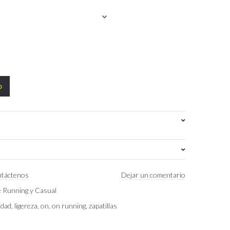
o
EU 38 (US 7)W
,
EU 39 (US 8)W
táctenos
Dejar un comentario
de Running y Casual
Ivory | Arctic
idad
,
ligereza
,
on
,
on running
,
zapatillas