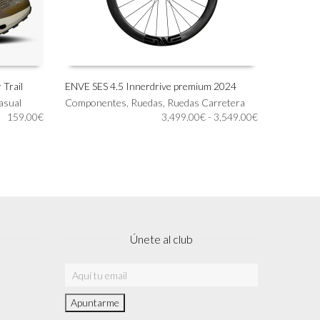
 Trail
ENVE SES 4.5 Innerdrive premium 2024
Este
asual
Componentes
,
Ruedas
,
Ruedas Carretera
SELECCIONAR OPCIONES
producto
Rango
159.00
€
3,499.00
€
-
3,549.00
€
tiene
de
múltiples
precios:
variantes.
desde
Las
3,499.00€
opciones
hasta
se
3,549.00€
pueden
elegir
Únete al club
en
la
página
de
producto