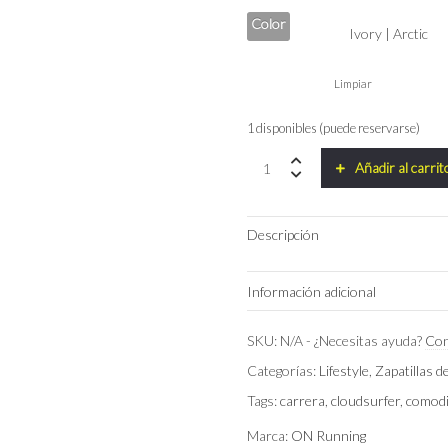
Color
Limpiar
1 disponibles (puede reservarse)
Zapatillas
Añadir al carrit
On
Running
Cloudsurfer
Descripción
Max
Women
Ivory
Información adicional
|
Arctic
quantity
Talla
SKU:
N/A
-
¿Necesitas ayuda?
Con
Categorías:
Lifestyle
,
Zapatillas 
Color
Tags:
carrera
,
cloudsurfer
,
comod
Marca:
ON Running