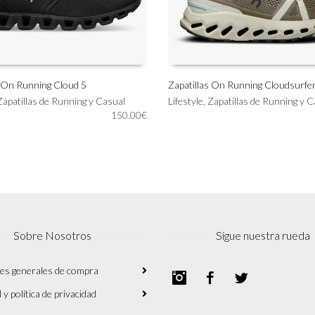
s On Running Cloud 5
Zapatillas On Running Cloudsurfer
Este
Zapatillas de Running y Casual
Lifestyle
,
Zapatillas de Running y C
IONAR OPCIONES
SELECCIONAR OPCIONES
producto
150.00
€
tiene
múltiples
variantes.
Las
opciones
se
pueden
elegir
Sobre Nosotros
Sigue nuestra rueda
en
la
página
es generales de compra
Instagram
Facebook
Twitter
de
 y política de privacidad
producto