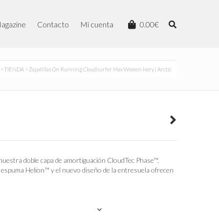
agazine
Contacto
Mi cuenta
0.00
€
>
TIENDA
> Zapatillas On Running Cloudsurfer Max Women Ivory | Arctic
uestra doble capa de amortiguación CloudTec Phase™,
a espuma Helion™ y el nuevo diseño de la entresuela ofrecen