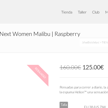
Tienda
Taller
Club
M
r Next Women Malibu | Raspberry
¡VivaBicicletas!
>
TIE
El
E
160.00
€
125.00
€
REBAJADO!
precio
p
original
a
era:
e
160.00€.
1
Pensadas para correr a diario, l
la espuma Helion™ una sensación f
Talla