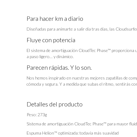
Para hacer km a diario
Diseñadas para animarte a salir día tras días, las Cloudsurfe
Fluye con potencia
El sistema de amortiguación CloudTec Phase™ proporciona un
a paso ligero… y dinámico.
Parecen rápidas. Y lo son.
Nos hemos inspirado en nuestras mejores zapatillas de compe
cómoda y segura. Y a medida que subas el ritmo, sentirás co
Detalles del producto
Peso: 273g
Sistema de amortiguación CloudTec Phase™ para mayor flui
Espuma Helion™ optimizada: todavía más suavidad