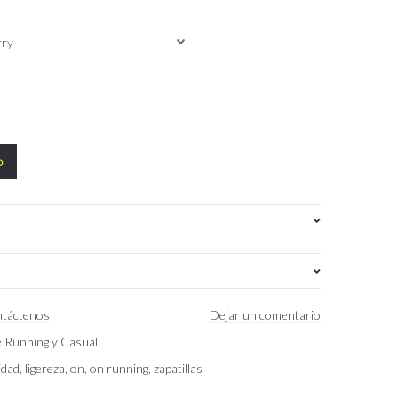
o
EU 38 (US 7)W
,
EU 38.5 (US 7.5)W
táctenos
Dejar un comentario
de Running y Casual
Malibu | Raspberry
idad
,
ligereza
,
on
,
on running
,
zapatillas