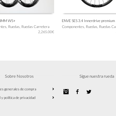
58MM WS+
ENVE SES 3.4 Innerdrive premium
Este
ntes
,
Ruedas
,
Ruedas Carretera
Componentes
,
Ruedas
,
Ruedas Ca
AL CARRITO
SELECCIONAR OPCIONES
producto
2,265.00
€
tiene
múltiples
variantes.
Las
opciones
se
pueden
elegir
Sobre Nosotros
Sigue nuestra rueda
en
la
página
es generales de compra
Instagram
Facebook
Twitter
de
 y política de privacidad
producto