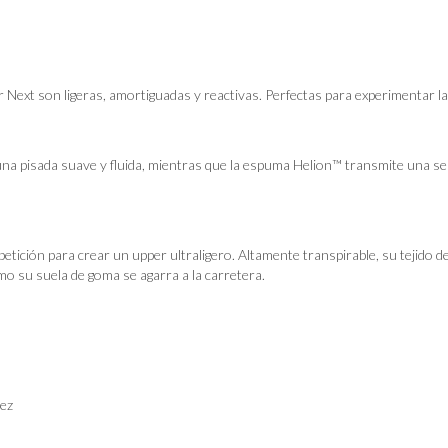
r Next son ligeras, amortiguadas y reactivas. Perfectas para experimentar la
a pisada suave y fluida, mientras que la espuma Helion™ transmite una sen
tición para crear un upper ultraligero. Altamente transpirable, su tejido d
mo su suela de goma se agarra a la carretera.
dez