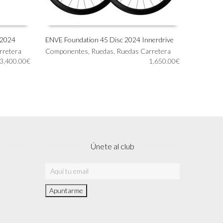
 2024
ENVE Foundation 45 Disc 2024 Innerdrive
Este
rretera
Componentes
,
Ruedas
,
Ruedas Carretera
SELECCIONAR OPCIONES
producto
3,400.00
€
1,650.00
€
tiene
múltiples
variantes.
Las
opciones
se
pueden
elegir
Únete al club
en
la
página
de
producto