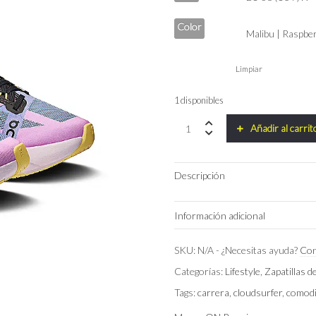
Color
Limpiar
1 disponibles
Zapatillas
Añadir al carrit
On
Running
Cloudsurfer
Descripción
Next
Women
Malibu
Información adicional
|
Raspberry
quantity
Talla
SKU:
N/A
-
¿Necesitas ayuda?
Con
Categorías:
Lifestyle
,
Zapatillas 
Color
Tags:
carrera
,
cloudsurfer
,
comod