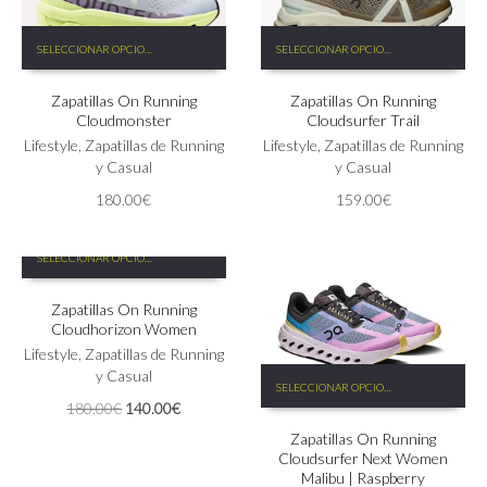
Este
Este
SELECCIONAR OPCIONES
SELECCIONAR OPCIONES
producto
producto
tiene
tiene
Zapatillas On Running
Zapatillas On Running
múltiples
múltiples
Cloudmonster
Cloudsurfer Trail
variantes.
variantes.
Las
Lifestyle
,
Zapatillas de Running
Las
Lifestyle
,
Zapatillas de Running
opciones
y Casual
opciones
y Casual
se
se
180.00
€
159.00
€
pueden
pueden
elegir
elegir
Este
en
en
SELECCIONAR OPCIONES
producto
la
la
tiene
página
página
Zapatillas On Running
múltiples
de
de
Cloudhorizon Women
variantes.
producto
producto
Las
Lifestyle
,
Zapatillas de Running
Este
opciones
y Casual
SELECCIONAR OPCIONES
producto
se
El
El
180.00
€
140.00
€
tiene
pueden
precio
precio
Zapatillas On Running
múltiples
elegir
original
actual
Cloudsurfer Next Women
variantes.
en
era:
es:
Malibu | Raspberry
Las
la