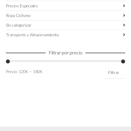
Precios Especiales
Ropa Ciclismo
Sin categorizar
Transporte y Almacenamiento
Filtrar por precio
Precio
Precio
Precio:
120€
—
180€
Filtrar
mínimo
máximo