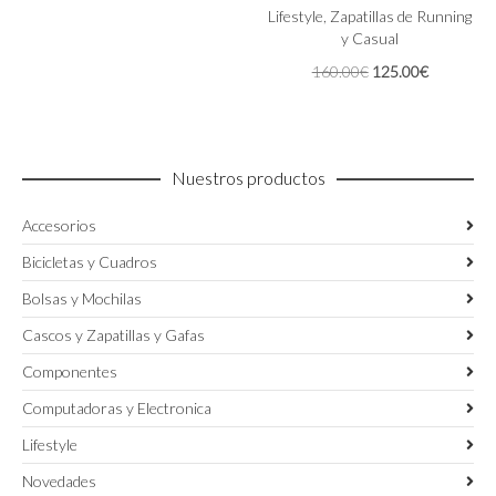
180.00€.
140.00€.
Lifestyle
,
Zapatillas de Running
opciones
página
y Casual
se
de
pueden
producto
El
El
160.00
€
125.00
€
elegir
precio
precio
en
original
actual
la
era:
es:
página
160.00€.
125.00€.
de
Nuestros productos
producto
Accesorios
Bicicletas y Cuadros
Bolsas y Mochilas
Cascos y Zapatillas y Gafas
Componentes
Computadoras y Electronica
Lifestyle
Novedades