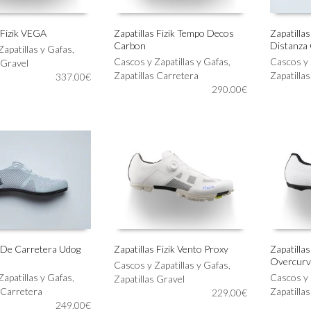
 Fizik VEGA
Zapatillas Fizik Tempo Decos
Zapatilla
Carbon
Distanza
Este
Este
Zapatillas y Gafas
,
IONAR OPCIONES
SELECCIONAR OPCIONES
SELECC
producto
Cascos y Zapatillas y Gafas
,
producto
Cascos y 
 Gravel
tiene
Zapatillas Carretera
tiene
Zapatilla
337.00
€
múltiples
290.00
€
múltiples
variantes.
variantes.
Las
Las
opciones
opciones
se
se
pueden
pueden
elegir
elegir
en
en
la
la
página
página
de
de
producto
producto
s De Carretera Udog
Zapatillas Fizik Vento Proxy
Zapatilla
Overcurv
Este
Este
Cascos y Zapatillas y Gafas
,
IONAR OPCIONES
SELECCIONAR OPCIONES
SELECC
Zapatillas y Gafas
,
producto
producto
Cascos y 
Zapatillas Gravel
 Carretera
tiene
tiene
Zapatilla
229.00
€
249.00
€
múltiples
múltiples