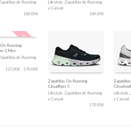
se
Zapatillas de Running
producto
Lifestyle
,
Zapatillas de Running
pueden
tiene
y Casual
elegir
180.00
€
múltiples
180.00
€
en
variantes.
la
Las
página
opciones
REBAJADO!
de
se
producto
pueden
s On Running
elegir
er 2 Men
en
IONAR OPCIONES
Zapatillas de Running
la
página
Rango
125.00
€
-
170.00
€
de
de
producto
precios:
Zapatillas On Running
Zapatilla
desde
Cloudflyer 5
Cloudswif
Este
Este
SELECCIONAR OPCIONES
SELECC
125.00€
producto
Lifestyle
,
Zapatillas de Running
producto
Lifestyle
,
hasta
tiene
y Casual
tiene
y Casual
170.00€
múltiples
170.00
€
múltiples
variantes.
variantes.
Las
Las
opciones
opciones
se
se