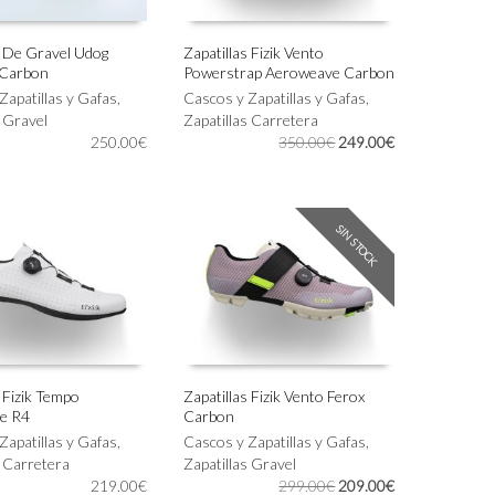
s De Gravel Udog
Zapatillas Fizik Vento
 Carbon
Powerstrap Aeroweave Carbon
Este
IONAR OPCIONES
SELECCIONAR OPCIONES
Zapatillas y Gafas
,
producto
Cascos y Zapatillas y Gafas
,
s Gravel
tiene
Zapatillas Carretera
El
El
250.00
€
múltiples
350.00
€
249.00
€
precio
precio
variantes.
original
actual
Las
era:
es:
opciones
350.00€.
249.00€.
se
SIN STOCK
pueden
elegir
en
la
página
de
producto
s Fizik Tempo
Zapatillas Fizik Vento Ferox
e R4
Carbon
Este
IONAR OPCIONES
SELECCIONAR OPCIONES
Zapatillas y Gafas
,
producto
Cascos y Zapatillas y Gafas
,
s Carretera
tiene
Zapatillas Gravel
El
El
219.00
€
múltiples
299.00
€
209.00
€