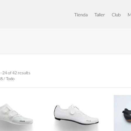
Tienda
Taller
Club
M
–24 of 42 results
48
/
Todo