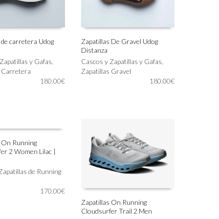
la
página
de
producto
s de carretera Udog
Zapatillas De Gravel Udog
Distanza
Este
IONAR OPCIONES
SELECCIONAR OPCIONES
Zapatillas y Gafas
,
producto
Cascos y Zapatillas y Gafas
,
s Carretera
tiene
Zapatillas Gravel
180.00
€
múltiples
180.00
€
variantes.
Las
opciones
se
pueden
elegir
s On Running
en
er 2 Women Lilac |
IONAR OPCIONES
la
página
Zapatillas de Running
de
producto
170.00
€
Zapatillas On Running
Cloudsurfer Trail 2 Men
Este
SELECCIONAR OPCIONES