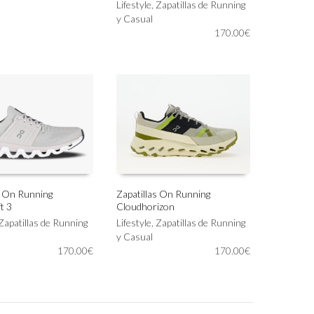
producto
Lifestyle
,
Zapatillas de Running
tiene
y Casual
múltiples
170.00
€
variantes.
Las
opciones
se
pueden
elegir
en
la
página
de
producto
s On Running
Zapatillas On Running
t 3
Cloudhorizon
Este
IONAR OPCIONES
SELECCIONAR OPCIONES
Zapatillas de Running
producto
Lifestyle
,
Zapatillas de Running
tiene
y Casual
170.00
€
múltiples
170.00
€
variantes.
Las
opciones
se