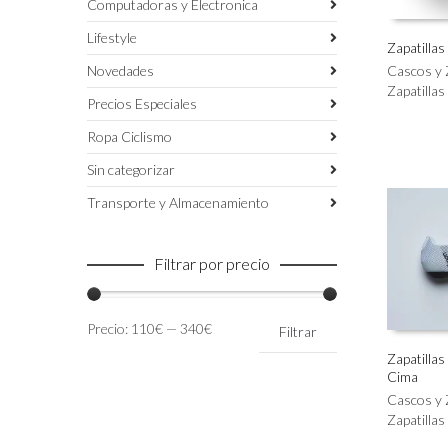
Computadoras y Electronica
Lifestyle
Zapatillas
Este
Novedades
Cascos y 
SELECC
producto
Zapatillas
Precios Especiales
tiene
múltiples
Ropa Ciclismo
variantes.
Las
Sin categorizar
opciones
Transporte y Almacenamiento
se
pueden
elegir
Filtrar por precio
en
la
página
Precio
Precio
Precio:
110€
—
340€
de
Filtrar
mínimo
máximo
producto
Zapatilla
Cima
Este
SELECC
producto
Cascos y 
tiene
Zapatillas
múltiples