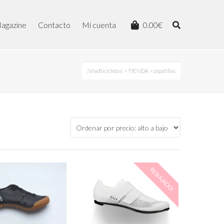
agazine
Contacto
Mi cuenta
0.00
€
¡VivaBicicletas!
>
TIENDA
> zapatillas
REBAJADO!