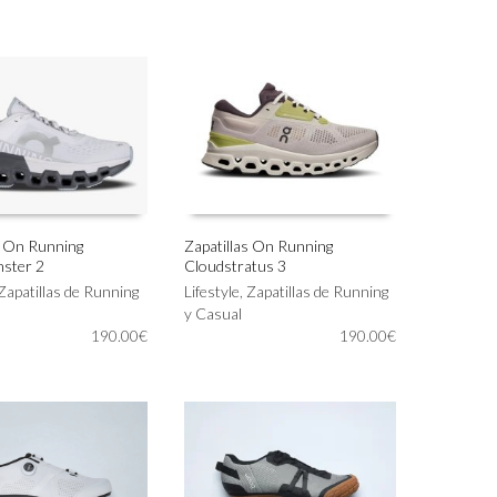
precio
precio
variantes.
original
actual
Las
era:
es:
opciones
299.00€.
209.00€.
se
pueden
elegir
en
la
página
de
producto
s On Running
Zapatillas On Running
ster 2
Cloudstratus 3
Este
IONAR OPCIONES
SELECCIONAR OPCIONES
Zapatillas de Running
producto
Lifestyle
,
Zapatillas de Running
tiene
y Casual
190.00
€
múltiples
190.00
€
variantes.
Las
opciones
se
pueden
elegir
en