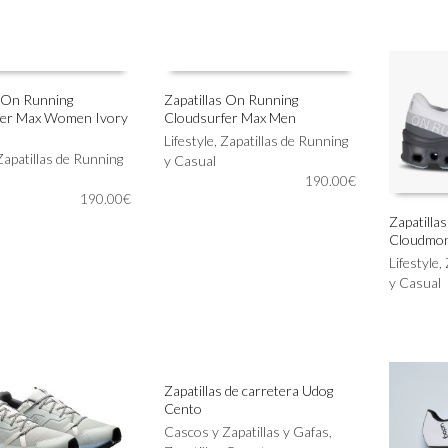
variantes.
variantes.
Las
Las
opciones
opciones
se
se
pueden
pueden
s On Running
Zapatillas On Running
elegir
elegir
fer Max Women Ivory
Cloudsurfer Max Men
Este
en
en
IONAR OPCIONES
SELECCIONAR OPCIONES
producto
Lifestyle
,
Zapatillas de Running
la
la
Zapatillas de Running
tiene
y Casual
página
página
múltiples
190.00
€
de
de
190.00
€
variantes.
producto
producto
Las
Zapatilla
Cloudmon
opciones
Este
SELECC
se
producto
Lifestyle
,
pueden
tiene
y Casual
elegir
múltiples
en
variantes.
la
Las
página
opciones
de
se
Zapatillas de carretera Udog
producto
pueden
Cento
Este
elegir
SELECCIONAR OPCIONES
producto
Cascos y Zapatillas y Gafas
,
en