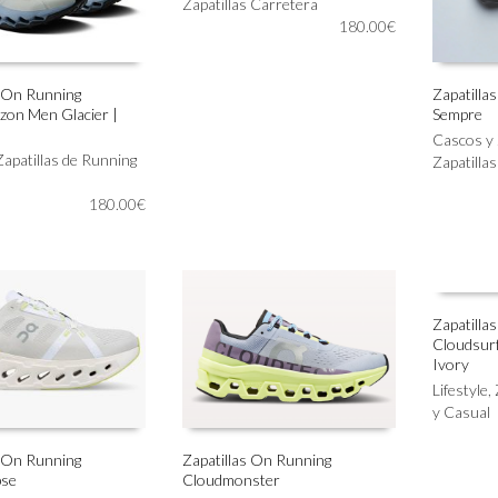
tiene
Zapatillas Carretera
la
múltiples
180.00
€
página
variantes.
de
Las
producto
opciones
s On Running
Zapatilla
zon Men Glacier |
Sempre
se
Este
IONAR OPCIONES
SELECC
pueden
producto
Cascos y 
elegir
Zapatillas de Running
tiene
Zapatilla
en
múltiples
la
180.00
€
variantes.
página
Las
de
opciones
producto
se
pueden
elegir
Zapatilla
en
Cloudsurf
Este
SELECC
la
Ivory
producto
página
Lifestyle
,
tiene
de
y Casual
múltiples
producto
variantes.
Las
s On Running
Zapatillas On Running
pse
Cloudmonster
opciones
Este
IONAR OPCIONES
SELECCIONAR OPCIONES