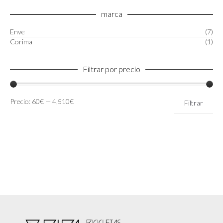
marca
Enve
(7)
Corima
(1)
Filtrar por precio
Precio
Precio
Precio:
60€
—
4,510€
Filtrar
mínimo
máximo