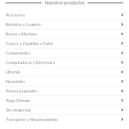
Nuestros productos
de
página
producto
de
Accesorios
producto
Bicicletas y Cuadros
Bolsas y Mochilas
Cascos y Zapatillas y Gafas
Componentes
Computadoras y Electronica
Lifestyle
Novedades
Precios Especiales
Ropa Ciclismo
Sin categorizar
Transporte y Almacenamiento