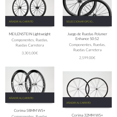
de
de
producto
producto
Este
AÑADIR AL CARRITO
SELECCIONAR OPCIONES
producto
tiene
MEILENSTEIN Lightweight
Juego de Ruedas Polymer
múltiples
Enhance 50:52
variantes.
Componentes
,
Ruedas
,
Las
Componentes
,
Ruedas
,
Ruedas Carretera
opciones
Ruedas Carretera
3,301.00
€
se
2,599.00
€
pueden
elegir
en
la
página
de
producto
AÑADIR AL CARRITO
AÑADIR AL CARRITO
Corima 58MM WS+
Corima 32MM WS+
Componentes
,
Ruedas
,