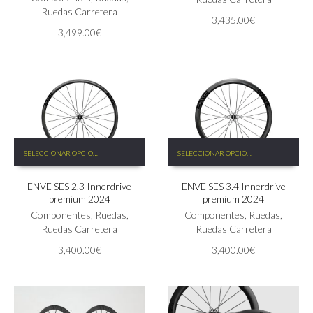
opciones
Ruedas Carretera
3,435.00
€
se
3,499.00
€
pueden
elegir
en
la
página
de
producto
Este
Este
SELECCIONAR OPCIONES
SELECCIONAR OPCIONES
producto
producto
tiene
tiene
ENVE SES 2.3 Innerdrive
ENVE SES 3.4 Innerdrive
múltiples
múltiples
premium 2024
premium 2024
variantes.
variantes.
Las
Componentes
,
Ruedas
,
Las
Componentes
,
Ruedas
,
opciones
Ruedas Carretera
opciones
Ruedas Carretera
se
se
3,400.00
€
3,400.00
€
pueden
pueden
elegir
elegir
en
en
la
la
página
página