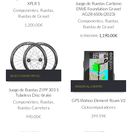
XPLR S
Juego de Ruedas Carbono
variantes.
ENVE Foundation Gravel
Las
Componentes
,
Ruedas
,
AG28 650b (2023)
opciones
Ruedas de Gravel
Componentes
,
Ruedas
,
se
1,200.00
€
Ruedas de Gravel
pueden
elegir
El
El
1,700.00
€
1,190.00
€
en
precio
precio
la
original
actual
página
era:
es:
de
1,700.00€.
1,190.0
producto
Este
SELECCIONAR OPCIONES
producto
tiene
AÑADIR AL CARRITO
Juego de Ruedas ZIPP 303 S
múltiples
Tubeless Disc-brake
variantes.
GPS Wahoo Element Roam V2
Las
Componentes
,
Ruedas
,
Ciclocomputadores
opciones
Ruedas Carretera
se
399.99
€
990.00
€
pueden
elegir
en