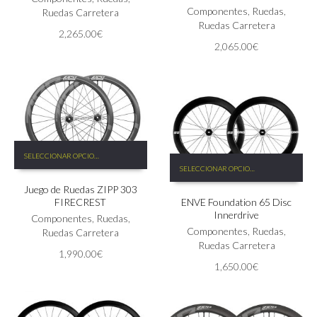
Componentes
,
Ruedas
,
Ruedas Carretera
Ruedas Carretera
2,265.00
€
2,065.00
€
Este
SELECCIONAR OPCIONES
Este
producto
SELECCIONAR OPCIONES
producto
tiene
tiene
Juego de Ruedas ZIPP 303
múltiples
FIRECREST
ENVE Foundation 65 Disc
múltiples
variantes.
Innerdrive
variantes.
Las
Componentes
,
Ruedas
,
Las
Componentes
,
Ruedas
,
opciones
Ruedas Carretera
opciones
Ruedas Carretera
se
1,990.00
€
se
pueden
1,650.00
€
pueden
elegir
elegir
en
en
la
la
página