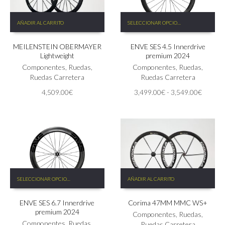
Este
AÑADIR AL CARRITO
SELECCIONAR OPCIONES
producto
tiene
MEILENSTEIN OBERMAYER
ENVE SES 4.5 Innerdrive
múltiples
Lightweight
premium 2024
variantes.
Componentes
,
Ruedas
,
Las
Componentes
,
Ruedas
,
Ruedas Carretera
opciones
Ruedas Carretera
se
Rango
4,509.00
€
3,499.00
€
-
3,549.00
€
pueden
de
elegir
precios:
en
desde
la
3,499.
página
hasta
de
3,549.
producto
Este
SELECCIONAR OPCIONES
AÑADIR AL CARRITO
producto
tiene
ENVE SES 6.7 Innerdrive
Corima 47MM MMC WS+
múltiples
premium 2024
variantes.
Componentes
,
Ruedas
,
Las
Componentes
,
Ruedas
,
Ruedas Carretera