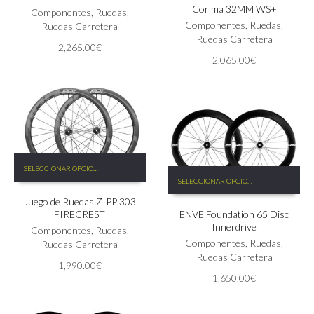
Corima 32MM WS+
Componentes
,
Ruedas
,
Componentes
,
Ruedas
,
Ruedas Carretera
Ruedas Carretera
2,265.00
€
2,065.00
€
Este
SELECCIONAR OPCIONES
Este
producto
SELECCIONAR OPCIONES
producto
tiene
tiene
Juego de Ruedas ZIPP 303
múltiples
FIRECREST
ENVE Foundation 65 Disc
múltiples
variantes.
Innerdrive
variantes.
Las
Componentes
,
Ruedas
,
Las
Componentes
,
Ruedas
,
opciones
Ruedas Carretera
opciones
Ruedas Carretera
se
1,990.00
€
se
pueden
1,650.00
€
pueden
elegir
elegir
en
en
la