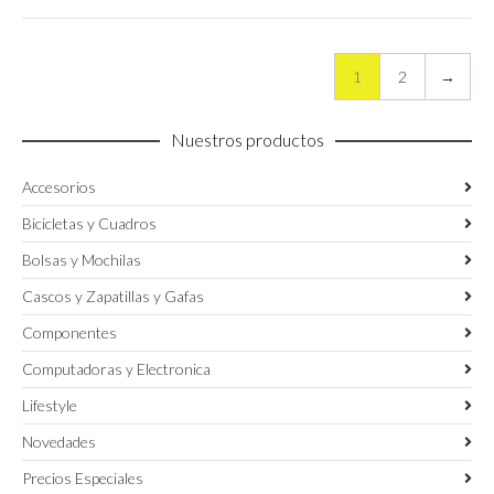
169.00€
era:
es:
la
en
hasta
270.00€.
189.00€.
página
la
199.00€
de
página
1
2
→
producto
de
producto
Nuestros productos
Accesorios
Bicicletas y Cuadros
Bolsas y Mochilas
Cascos y Zapatillas y Gafas
Componentes
Computadoras y Electronica
Lifestyle
Novedades
Precios Especiales