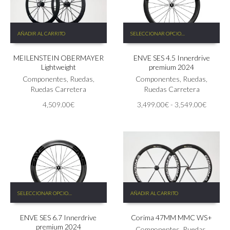
Este
AÑADIR AL CARRITO
SELECCIONAR OPCIONES
producto
tiene
MEILENSTEIN OBERMAYER
ENVE SES 4.5 Innerdrive
múltiples
Lightweight
premium 2024
variantes.
Componentes
,
Ruedas
,
Las
Componentes
,
Ruedas
,
Ruedas Carretera
opciones
Ruedas Carretera
se
Rango
4,509.00
€
3,499.00
€
-
3,549.00
€
pueden
de
elegir
precios:
en
desde
la
3,499.
página
hasta
de
3,549.
producto
Este
SELECCIONAR OPCIONES
AÑADIR AL CARRITO
producto
tiene
ENVE SES 6.7 Innerdrive
Corima 47MM MMC WS+
múltiples
premium 2024
variantes.
Componentes
,
Ruedas
,