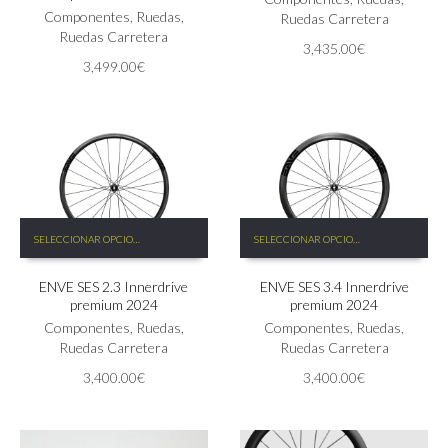
Las
Componentes
,
Ruedas
,
Ruedas Carretera
opciones
Ruedas Carretera
3,435.00
€
se
3,499.00
€
pueden
elegir
en
la
página
de
producto
Este
Este
SELECCIONAR OPCIONES
SELECCIONAR OPCIONES
producto
producto
tiene
tiene
ENVE SES 2.3 Innerdrive
ENVE SES 3.4 Innerdrive
múltiples
múltiples
premium 2024
premium 2024
variantes.
variantes.
Las
Componentes
,
Ruedas
,
Las
Componentes
,
Ruedas
,
opciones
Ruedas Carretera
opciones
Ruedas Carretera
se
se
3,400.00
€
3,400.00
€
pueden
pueden
elegir
elegir
en
en
la
la