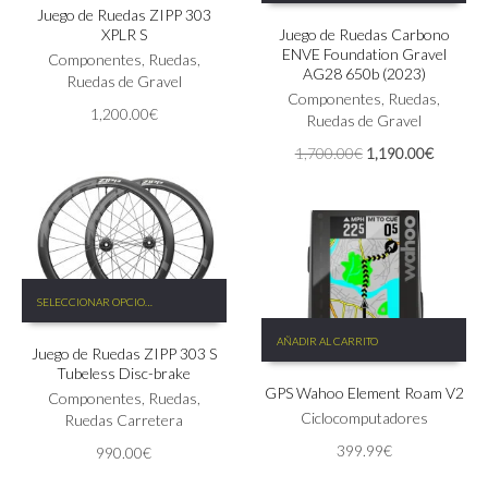
Juego de Ruedas ZIPP 303
múltiples
XPLR S
Juego de Ruedas Carbono
variantes.
ENVE Foundation Gravel
Las
Componentes
,
Ruedas
,
AG28 650b (2023)
opciones
Ruedas de Gravel
Componentes
,
Ruedas
,
se
1,200.00
€
Ruedas de Gravel
pueden
elegir
El
El
1,700.00
€
1,190.00
€
en
precio
precio
la
original
actual
página
era:
es:
de
1,700.00€.
1,190.0
producto
Este
SELECCIONAR OPCIONES
producto
tiene
AÑADIR AL CARRITO
Juego de Ruedas ZIPP 303 S
múltiples
Tubeless Disc-brake
variantes.
GPS Wahoo Element Roam V2
Las
Componentes
,
Ruedas
,
Ciclocomputadores
opciones
Ruedas Carretera
se
399.99
€
990.00
€
pueden
elegir