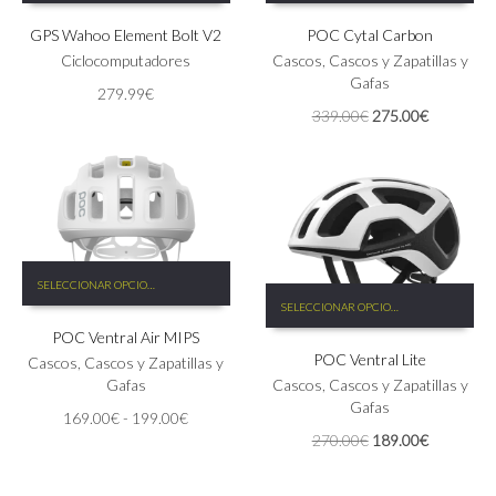
tiene
GPS Wahoo Element Bolt V2
POC Cytal Carbon
múltiples
variantes.
Ciclocomputadores
Cascos
,
Cascos y Zapatillas y
Las
Gafas
279.99
€
opciones
El
El
339.00
€
275.00
€
se
precio
precio
pueden
original
actual
elegir
era:
es:
en
339.00€.
275.00€.
la
página
de
Este
producto
SELECCIONAR OPCIONES
producto
Este
SELECCIONAR OPCIONES
tiene
producto
POC Ventral Air MIPS
múltiples
tiene
POC Ventral Lite
variantes.
múltiples
Cascos
,
Cascos y Zapatillas y
Las
variantes.
Gafas
Cascos
,
Cascos y Zapatillas y
opciones
Las
Gafas
Rango
169.00
€
-
199.00
€
se
opciones
de
El
El
270.00
€
189.00
€
pueden
se
precios:
precio
precio
elegir
pueden
desde
original
actual
en
elegir