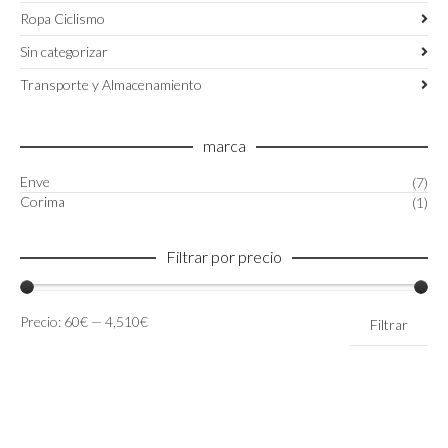
Ropa Ciclismo
Sin categorizar
Transporte y Almacenamiento
marca
Enve
(7)
Corima
(1)
Filtrar por precio
Precio
Precio
Precio:
60€
—
4,510€
Filtrar
mínimo
máximo