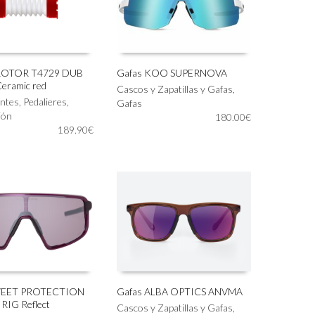
en
la
página
de
producto
 ROTOR T4729 DUB
Gafas KOO SUPERNOVA
Ceramic red
Este
Cascos y Zapatillas y Gafas
,
 AL CARRITO
SELECCIONAR OPCIONES
ntes
,
Pedalieres
,
producto
Gafas
ión
tiene
180.00
€
189.90
€
múltiples
variantes.
Las
opciones
se
pueden
elegir
en
la
página
de
producto
WEET PROTECTION
Gafas ALBA OPTICS ANVMA
RIG Reflect
Este
Cascos y Zapatillas y Gafas
,
IONAR OPCIONES
SELECCIONAR OPCIONES