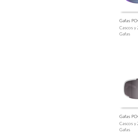
página
de
producto
Gafas PO
Este
Cascos y 
SELECC
producto
Gafas
tiene
múltiples
variantes.
Las
opciones
se
pueden
elegir
en
la
página
de
producto
Gafas PO
Este
Cascos y 
SELECC
producto
Gafas
tiene