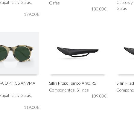
Zapatillas y Gafas
,
producto
producto
Cascos y 
Gafas
tiene
tiene
Gafas
130.00
€
179.00
€
múltiples
múltiples
variantes.
variantes.
Las
Las
opciones
opciones
se
se
pueden
pueden
elegir
elegir
en
en
la
la
página
página
de
de
producto
producto
LBA OPTICS ANVMA
Sillin Fi’zi:k Tempo Argo R5
Sillin Fi’
Este
Este
Componentes
,
Sillines
Compone
IONAR OPCIONES
SELECCIONAR OPCIONES
SELECC
Zapatillas y Gafas
,
producto
producto
109.00
€
tiene
tiene
119.00
€
múltiples
múltiples
variantes.
variantes.
Las
Las
opciones
opciones
se
se