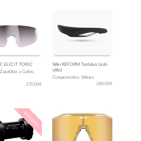
OC ELICIT TORIC
Sillin REFORM Tantalus (solo
sillín)
Zapatillas y Gafas
,
IONAR OPCIONES
AÑADIR AL CARRITO
Componentes
,
Sillines
260.00
€
270.00
€
REBAJADO!