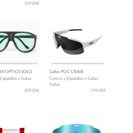
209.00
€
múltiples
variantes.
Las
opciones
se
pueden
elegir
en
la
página
de
producto
LBA OPTICS SOLO
Gafas POC CRAVE
Este
Zapatillas y Gafas
,
Cascos y Zapatillas y Gafas
,
IONAR OPCIONES
SELECCIONAR OPCIONES
producto
Gafas
tiene
209.00
€
199.00
€
múltiples
variantes.
Las
opciones
se
pueden
elegir