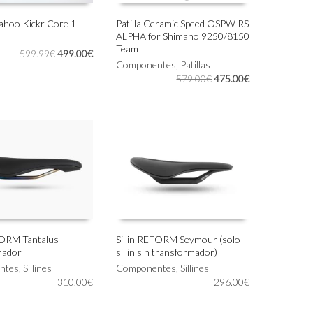
ahoo Kickr Core 1
Patilla Ceramic Speed OSPW RS
ALPHA for Shimano 9250/8150
Este
 AL CARRITO
SELECCIONAR OPCIONES
Team
producto
El
El
599.99
€
499.00
€
Componentes
,
Patillas
tiene
precio
precio
El
El
579.00
€
475.00
€
múltiples
original
actual
precio
precio
variantes.
era:
es:
original
actual
Las
599.99€.
499.00€.
era:
es:
opciones
579.00€.
475.00€.
se
pueden
elegir
en
la
página
de
producto
FORM Tantalus +
Sillin REFORM Seymour (solo
mador
sillin sin transformador)
 AL CARRITO
AÑADIR AL CARRITO
ntes
,
Sillines
Componentes
,
Sillines
310.00
€
296.00
€