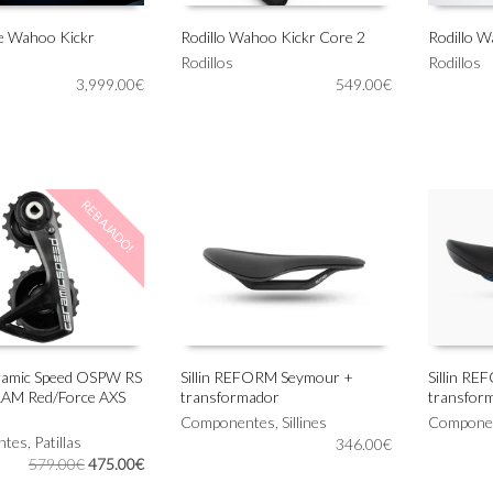
e Wahoo Kickr
Rodillo Wahoo Kickr Core 2
Rodillo W
Rodillos
Rodillos
AL CARRITO
AÑADIR AL CARRITO
AÑADIR
3,999.00
€
549.00
€
REBAJADO!
eramic Speed OSPW RS
Sillin REFORM Seymour +
Sillin RE
AM Red/Force AXS
transformador
transfor
IONAR OPCIONES
AÑADIR AL CARRITO
AÑADIR
Componentes
,
Sillines
Compone
ntes
,
Patillas
346.00
€
El
El
579.00
€
475.00
€
precio
precio