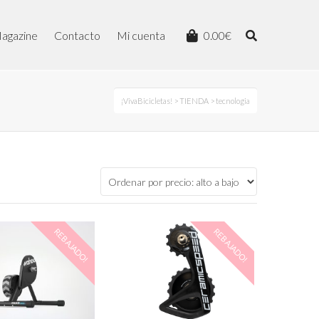
agazine
Contacto
Mi cuenta
0.00
€
¡VivaBicicletas!
>
TIENDA
> tecnologia
REBAJADO!
REBAJADO!