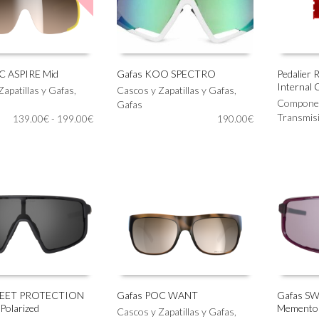
en
en
la
la
página
página
de
de
producto
producto
C ASPIRE Mid
Gafas KOO SPECTRO
Pedalier
Internal 
Este
Zapatillas y Gafas
,
Cascos y Zapatillas y Gafas
,
IONAR OPCIONES
SELECCIONAR OPCIONES
AÑADIR
producto
Compone
Gafas
tiene
Transmis
Rango
139.00
€
-
199.00
€
190.00
€
múltiples
de
variantes.
precios:
Las
desde
opciones
139.00€
se
hasta
pueden
199.00€
elegir
en
la
página
de
producto
WEET PROTECTION
Gafas POC WANT
Gafas S
Polarized
Memento 
Este
Este
Cascos y Zapatillas y Gafas
,
IONAR OPCIONES
SELECCIONAR OPCIONES
SELECC