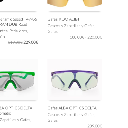
Ceramic Speed T47/86
Gafas KOO ALIBI
SRAM DUB Road
Este
Cascos y Zapatillas y Gafas
,
IONAR OPCIONES
SELECCIONAR OPCIONES
ntes
,
Pedalieres
,
producto
Gafas
ión
tiene
Rango
180.00
€
-
220.00
€
El
El
319.00
€
229.00
€
múltiples
de
precio
precio
variantes.
precios:
original
actual
Las
desde
era:
es:
opciones
180.00€
319.00€.
229.00€.
se
hasta
pueden
220.00€
elegir
en
la
página
de
producto
LBA OPTICS DELTA
Gafas ALBA OPTICS DELTA
omatic
Este
Cascos y Zapatillas y Gafas
,
IONAR OPCIONES
SELECCIONAR OPCIONES
Zapatillas y Gafas
,
producto
Gafas
tiene
209.00
€