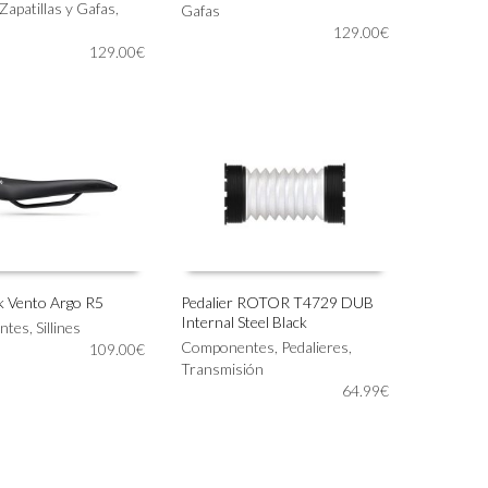
Zapatillas y Gafas
,
producto
Gafas
tiene
129.00
€
129.00
€
múltiples
variantes.
Las
opciones
se
pueden
elegir
en
la
página
de
producto
zi:k Vento Argo R5
Pedalier ROTOR T4729 DUB
Internal Steel Black
ntes
,
Sillines
IONAR OPCIONES
AÑADIR AL CARRITO
Componentes
,
Pedalieres
,
109.00
€
Transmisión
64.99
€