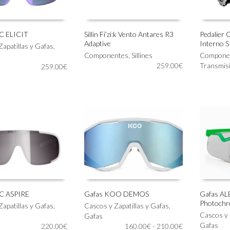
página
página
de
de
producto
producto
C ELICIT
Sillin Fi’zi:k Vento Antares R3
Pedalier 
Adaptive
Interno 
Este
Este
Zapatillas y Gafas
,
IONAR OPCIONES
SELECCIONAR OPCIONES
SELECC
producto
Componentes
,
Sillines
producto
Compone
tiene
259.00
€
tiene
Transmis
259.00
€
múltiples
múltiples
variantes.
variantes.
Las
Las
opciones
opciones
se
se
pueden
pueden
elegir
elegir
en
en
la
la
página
página
de
de
producto
producto
C ASPIRE
Gafas KOO DEMOS
Gafas A
Photochr
Este
Este
Zapatillas y Gafas
,
Cascos y Zapatillas y Gafas
,
IONAR OPCIONES
SELECCIONAR OPCIONES
SELECC
producto
producto
Cascos y 
Gafas
tiene
tiene
Gafas
Rango
220.00
€
160.00
€
-
210.00
€