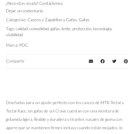
¿Necesitas ayuda?
Contáctenos
CLARITY ROAD/SUNNY SILVER CAT. 3
Lente
Dejar un comentario
Categorías:
Cascos y Zapatillas y Gafas
,
Gafas
Tags:
calidad
,
comodidad
,
gafas
,
lente
,
protección
,
tecnologia
,
visibilidad
Marca:
POC
Compartir
Diseñadas para un ajuste perfecto con los cascos de MTB Tectal y
Tectal Race, las gafas de sol Crave cuentan con una montura de
grilamida ligera, flexible y duradera y tirantes nasales de goma con
agarre que se mantienen firmes incluso cuando están mojados, lo