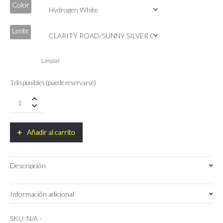
Color
Lente
Limpiar
1 disponibles (puede reservarse)
Gafas
POC
CRAVE
quantity
Añadir al carrito
Descripción
Información adicional
Hydrogen White
Color
SKU:
N/A
-