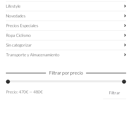
Lifestyle
Novedades
Precios Especiales
Ropa Ciclismo
Sin categorizar
Transporte y Almacenamiento
Filtrar por precio
Precio
Precio
Precio:
470€
—
480€
Filtrar
mínimo
máximo