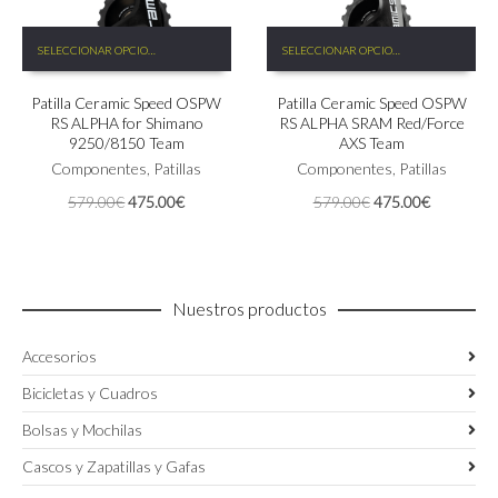
Este
Este
SELECCIONAR OPCIONES
SELECCIONAR OPCIONES
producto
producto
tiene
tiene
Patilla Ceramic Speed OSPW
Patilla Ceramic Speed OSPW
múltiples
múltiples
RS ALPHA for Shimano
RS ALPHA SRAM Red/Force
variantes.
variantes.
9250/8150 Team
AXS Team
Las
Las
Componentes
,
Patillas
Componentes
,
Patillas
opciones
opciones
se
se
El
El
El
El
579.00
€
475.00
€
579.00
€
475.00
€
pueden
pueden
precio
precio
precio
precio
elegir
elegir
original
actual
original
actual
en
en
era:
es:
era:
es:
la
la
579.00€.
475.00€.
579.00€.
475.00€.
página
página
Nuestros productos
de
de
producto
producto
Accesorios
Bicicletas y Cuadros
Bolsas y Mochilas
Cascos y Zapatillas y Gafas