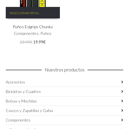
Este
SELECCIONAR OPCIONES
producto
tiene
Puños Esigrips Chunky
múltiples
variantes.
Componentes
,
Puños
Las
El
El
23.99
€
19.99
€
opciones
precio
precio
se
original
actual
pueden
era:
es:
elegir
23.99€.
19.99€.
en
Nuestros productos
la
página
Accesorios
de
producto
Bicicletas y Cuadros
Bolsas y Mochilas
Cascos y Zapatillas y Gafas
Componentes