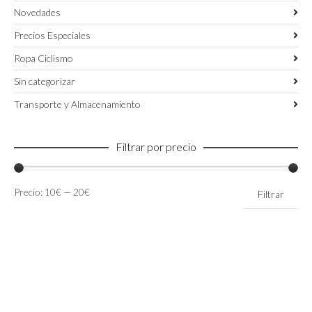
Novedades
Precios Especiales
Ropa Ciclismo
Sin categorizar
Transporte y Almacenamiento
Filtrar por precio
Precio
Precio
Precio:
10€
—
20€
Filtrar
mínimo
máximo