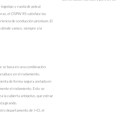
 logotipo y rueda de polea)
ras, el OSPW RS satisface las
riencia de conducción premium. El
 dónde vamos, siempre a la
ue se basa en una combinación
residuos en el rodamiento.
sienta de forma segura anclada en
amente el rodamiento. Esto se
a la cubierta antipolvo, que extrae
tá girando.
tro departamento de I+D, el