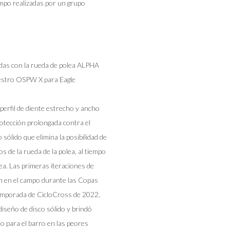
ampo realizadas por un grupo
as con la rueda de polea ALPHA
uestro OSPW X para Eagle
erfil de diente estrecho y ancho
otección prolongada contra el
sólido que elimina la posibilidad de
 de la rueda de la polea, al tiempo
lea. Las primeras iteraciones de
on en el campo durante las Copas
emporada de CicloCross de 2022,
iseño de disco sólido y brindó
o para el barro en las peores