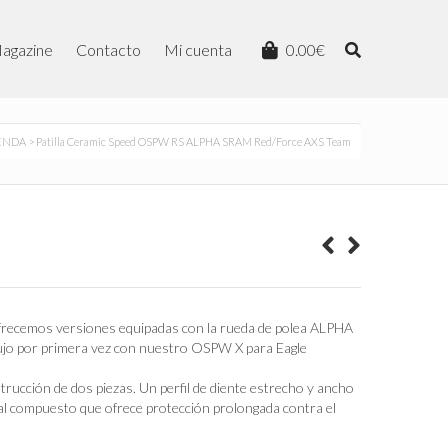
agazine
Contacto
Mi cuenta
0.00
€
ENDA
> Patilla Ceramic Speed OSPW RS ALPHA SRAM Red/Force AXS Team
l
recio
ctual
s:
75.00€.
recemos versiones equipadas con la rueda de polea ALPHA
dujo por primera vez con nuestro OSPW X para Eagle
rucción de dos piezas. Un perfil de diente estrecho y ancho
l compuesto que ofrece protección prolongada contra el