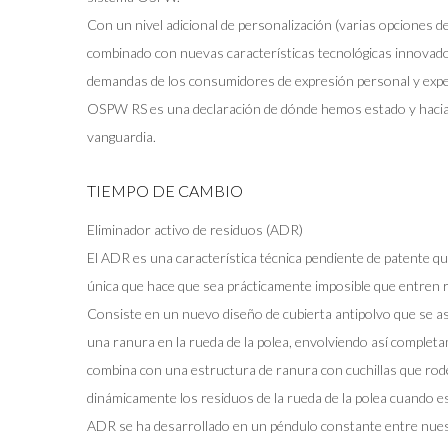
Con un nivel adicional de personalización (varias opciones de
combinado con nuevas características tecnológicas innovado
demandas de los consumidores de expresión personal y expe
OSPW RS es una declaración de dónde hemos estado y hacia
vanguardia.
TIEMPO DE CAMBIO
Eliminador activo de residuos (ADR)
El ADR es una característica técnica pendiente de patente q
única que hace que sea prácticamente imposible que entren 
Consiste en un nuevo diseño de cubierta antipolvo que se a
una ranura en la rueda de la polea, envolviendo así complet
combina con una estructura de ranura con cuchillas que rode
dinámicamente los residuos de la rueda de la polea cuando es
ADR se ha desarrollado en un péndulo constante entre nues