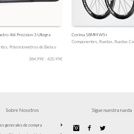
tro 4iiii Precision 3 Ultegra
Corima 58MM WS+
Componentes
,
Ruedas
,
Ruedas Ca
IONAR OPCIONES
AÑADIR AL CARRITO
ntes
,
Potenciometros de Biela o
Rango
384.99
€
-
420.99
€
de
precios:
desde
384.99€
hasta
420.99€
Sobre Nosotros
Sigue nuestra rueda
es generales de compra
Instagram
Facebook
Twitter