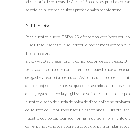
laboratorio de pruebas de CeramicSpeed ​​y las pruebas de c
selecto de nuestros equipos profesionales todoterreno.
ALPHA Disc
Para nuestro nuevo OSPW RS, ofrecemos versiones equipad
Disc ultraduradera que se introdujo por primera vez con n
Transmission.
El ALPHA Disc presenta una construcción de dos piezas. Un p
separado producido en un material compuesto que ofrece pr
desgaste y reducción del ruido. Así como un disco de aluminio 
que los objetos externos se queden atascados entre los radios
que agrega resistencia y rigidez al diseño de la rueda de la po
nuestro diseño de rueda de polea de disco sólido se probar
del Mundo de CicloCross hace un par de años. Durante la t
nuestro equipo patrocinado Tormans utilizó ampliamente el d
comentarios valiosos sobre su capacidad para brindar espaci