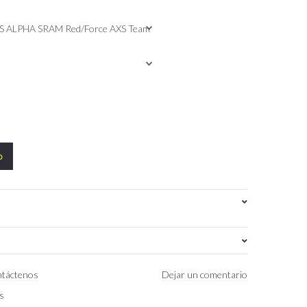
o
OSPW RS ALPHA SRAM Red/Force AXS Team
táctenos
Dejar un comentario
as
Negro