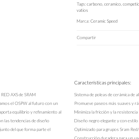
Tags:
carbono
,
ceramico
,
competi
vatios
Marca:
Ceramic Speed
Compartir
Características principales:
upo RED AXS de SRAM
Sistema de poleas de cerámica de a
amos el OSPW al futuro con un
Promueve paseos más suaves y rá
porta equilibrio y refinamiento al
Minimiza la fricción y la resistencia
on las tendencias de diseño
Diseño negro elegante y con estilo
unto del que forma parte el
Optimizado para grupos Sram Red
Construcción duradera para un u