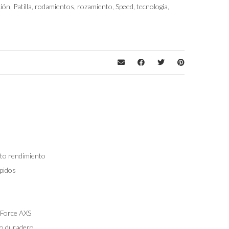
ción
,
Patilla
,
rodamientos
,
rozamiento
,
Speed
,
tecnologia
,
lto rendimiento
pidos
/Force AXS
so duradero