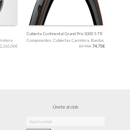
Cubierta Continental Grand Prix 5000 S TR
rretera
Componentes
,
Cubiertas Carretera
,
Ruedas
AÑADIR AL CARRITO
El
El
2,265.00
€
87.95
€
74.75
€
precio
precio
original
actual
era:
es:
87.95€.
74.75€.
Únete al club