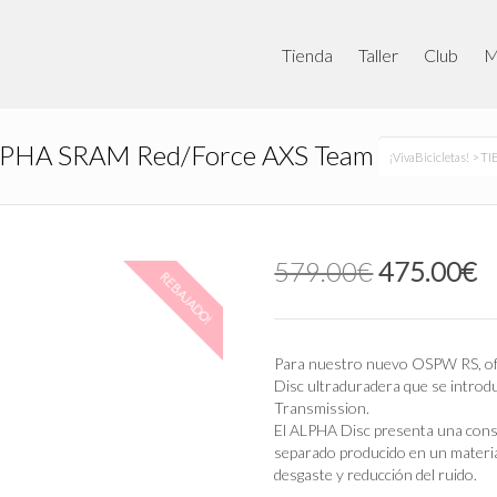
Tienda
Taller
Club
M
ALPHA SRAM Red/Force AXS Team
¡VivaBicicletas!
>
TI
El
E
579.00
€
475.00
€
REBAJADO!
precio
p
original
a
era:
e
579.00€.
4
Para nuestro nuevo OSPW RS, of
Disc ultraduradera que se intro
Transmission.
El ALPHA Disc presenta una const
separado producido en un materia
desgaste y reducción del ruido.