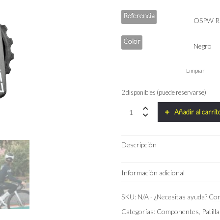
Referencia
Color
Limpiar
2 disponibles (puede reservarse)
Patilla
Añadir al carrit
Ceramic
Speed
OSPW
Descripción
RS
ALPHA
SRAM
Información adicional
Red/Force
AXS
Team
Referencia
SKU:
N/A
-
¿Necesitas ayuda?
Con
quantity
Categorías:
Componentes
,
Patill
Color