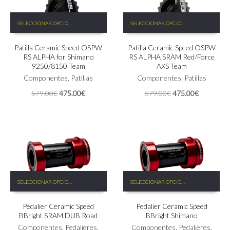
Este
Este
SELECCIONAR OPCIONES
SELECCIONAR OPCIONES
producto
producto
tiene
tiene
Patilla Ceramic Speed OSPW
Patilla Ceramic Speed OSPW
múltiples
múltiples
RS ALPHA for Shimano
RS ALPHA SRAM Red/Force
variantes.
variantes.
9250/8150 Team
AXS Team
Las
Las
Componentes
,
Patillas
Componentes
,
Patillas
opciones
opciones
se
se
El
El
El
El
579.00
€
475.00
€
579.00
€
475.00
€
pueden
pueden
precio
precio
precio
precio
elegir
elegir
original
actual
original
actual
en
en
era:
es:
era:
es:
la
la
579.00€.
475.00€.
579.00€.
475.00€.
página
página
de
de
producto
producto
Este
Este
SELECCIONAR OPCIONES
SELECCIONAR OPCIONES
producto
producto
tiene
tiene
Pedalier Ceramic Speed
Pedalier Ceramic Speed
múltiples
múltiples
BBright SRAM DUB Road
BBright Shimano
variantes.
variantes.
Las
Componentes
,
Pedalieres
,
Las
Componentes
,
Pedalieres
,