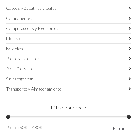
Cascos y Zapatillas y Gafas
Componentes
Computadoras y Electronica
Lifestyle
Novedades
Precios Especiales
Ropa Ciclismo
Sin categorizar
Transporte y Almacenamiento
Filtrar por precio
Precio
Precio
Precio:
60€
—
480€
Filtrar
mínimo
máximo