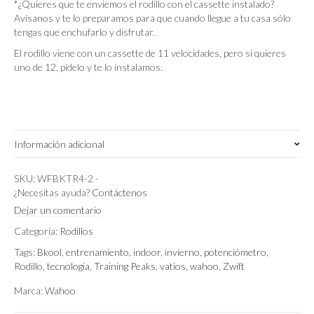
*¿Quieres que te enviemos el rodillo con el cassette instalado?
Avísanos y te lo preparamos para que cuando llegue a tu casa sólo
tengas que enchufarlo y disfrutar.
El rodillo viene con un cassette de 11 velocidades, pero si quieres
uno de 12, pídelo y te lo instalamos.
Información adicional
Peso
SKU:
WFBKTR4-2
-
25 kg
¿Necesitas ayuda?
Contáctenos
Dejar un comentario
Categoría:
Rodillos
Tags:
Bkool
,
entrenamiento
,
indoor
,
invierno
,
potenciómetro
,
Rodillo
,
tecnologia
,
Training Peaks
,
vatios
,
wahoo
,
Zwift
Marca:
Wahoo