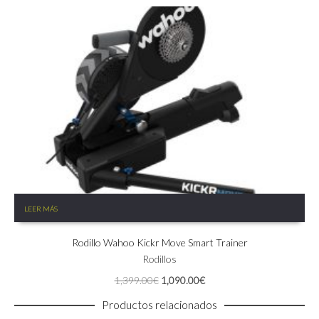
LEER MÁS
Rodillo Wahoo Kickr Move Smart Trainer
Rodillos
El
El
1,399.00
€
1,090.00
€
precio
precio
Productos relacionados
original
actual