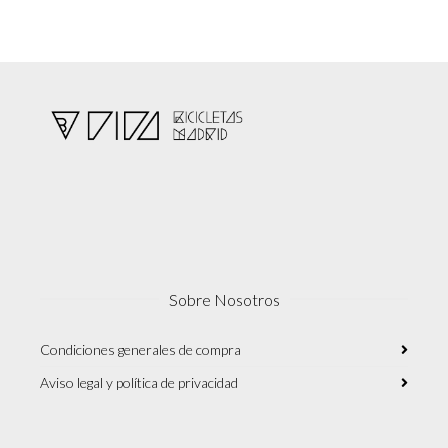
pueden
elegir
en
la
página
de
producto
Sobre Nosotros
Condiciones generales de compra
Aviso legal y política de privacidad