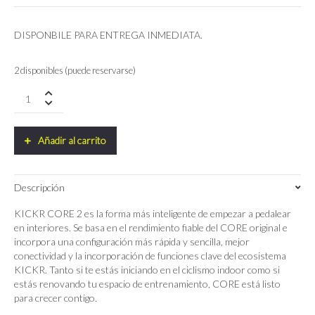
DISPONBILE PARA ENTREGA INMEDIATA.
2 disponibles (puede reservarse)
Rodillo
Wahoo
Kickr
Core
Añadir al carrito
2
quantity
Descripción
KICKR CORE 2 es la forma más inteligente de empezar a pedalear
en interiores. Se basa en el rendimiento fiable del CORE original e
incorpora una configuración más rápida y sencilla, mejor
conectividad y la incorporación de funciones clave del ecosistema
KICKR. Tanto si te estás iniciando en el ciclismo indoor como si
estás renovando tu espacio de entrenamiento, CORE está listo
para crecer contigo.