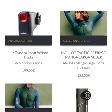
precio
precio
original
actual
era:
es:
599.99€.
499.00€.
Este
AÑADIR AL CARRITO
SELECCIONAR OPCIONES
producto
tiene
Luz Trasera Radar Wahoo
MAILLOT TACTIC RETRACE
múltiples
Trackr
MANGA LARGA MUJER
variantes.
Accesorios
,
Luces
Las
Maillots Manga Larga
,
Ropa
opciones
Ciclismo
199.00
€
se
135.00
€
pueden
elegir
en
la
página
de
producto
Este