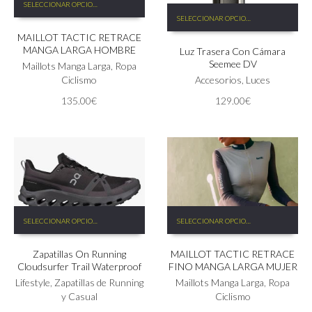
SELECCIONAR OPCIONES
producto
Este
SELECCIONAR OPCIONES
tiene
producto
MAILLOT TACTIC RETRACE
múltiples
tiene
MANGA LARGA HOMBRE
Luz Trasera Con Cámara
variantes.
múltiples
Seemee DV
Las
Maillots Manga Larga
,
Ropa
variantes.
opciones
Ciclismo
Las
Accesorios
,
Luces
se
opciones
135.00
€
129.00
€
pueden
se
elegir
pueden
en
elegir
la
en
página
la
de
página
producto
de
producto
Este
Este
SELECCIONAR OPCIONES
SELECCIONAR OPCIONES
producto
producto
tiene
tiene
Zapatillas On Running
MAILLOT TACTIC RETRACE
múltiples
múltiples
Cloudsurfer Trail Waterproof
FINO MANGA LARGA MUJER
variantes.
variantes.
Las
Lifestyle
,
Zapatillas de Running
Las
Maillots Manga Larga
,
Ropa
opciones
y Casual
opciones
Ciclismo
se
se