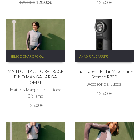
El
El
179.00
€
128.00
€
125.00
€
pueden
pueden
precio
precio
elegir
elegir
original
actual
en
en
era:
es:
la
la
179.00€.
128.00€.
página
página
de
de
producto
producto
Este
SELECCIONAR OPCIONES
AÑADIR AL CARRITO
producto
tiene
MAILLOT TACTIC RETRACE
Luz Trasera Radar Magicshine
múltiples
FINO MANGA LARGA
Seemee R300
variantes.
HOMBRE
Las
Accesorios
,
Luces
Maillots Manga Larga
,
Ropa
opciones
125.00
€
Ciclismo
se
pueden
125.00
€
elegir
en
la
página
de
producto