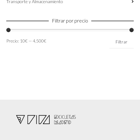
Transporte y Almacenamiento
Filtrar por precio
Precio
Precio
Precio:
10€
—
4,500€
Filtrar
mínimo
máximo