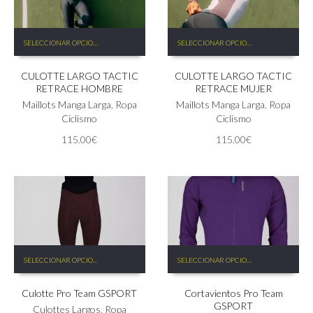
Este
Este
SELECCIONAR OPCIONES
SELECCIONAR OPCIONES
producto
producto
tiene
tiene
CULOTTE LARGO TACTIC
CULOTTE LARGO TACTIC
múltiples
múltiples
RETRACE HOMBRE
RETRACE MUJER
variantes.
variantes.
Las
Maillots Manga Larga
,
Ropa
Las
Maillots Manga Larga
,
Ropa
opciones
Ciclismo
opciones
Ciclismo
se
se
115.00
€
115.00
€
pueden
pueden
elegir
elegir
en
en
la
la
página
página
de
de
producto
producto
Este
Este
SELECCIONAR OPCIONES
SELECCIONAR OPCIONES
producto
producto
tiene
tiene
Culotte Pro Team GSPORT
Cortavientos Pro Team
múltiples
múltiples
GSPORT
variantes.
variantes.
Culottes Largos
,
Ropa