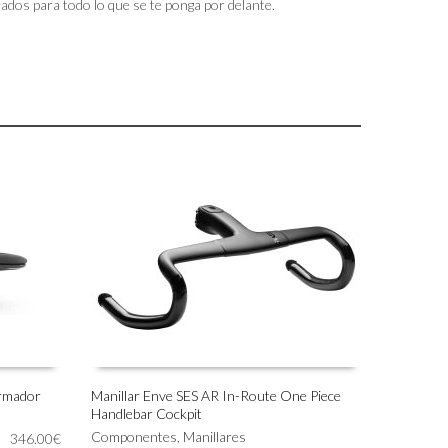
dos para todo lo que se te ponga por delante.
ormador
Manillar Enve SES AR In-Route One Piece
Handlebar Cockpit
Este
SELECCIONAR OPCIONES
producto
Componentes
,
Manillares
346.00
€