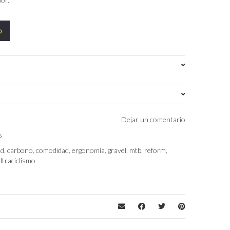
o
Negro
Dejar un comentario
s
ad
,
carbono
,
comodidad
,
ergonomía
,
gravel
,
mtb
,
reform
,
ltraciclismo