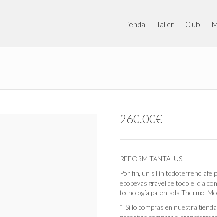
Tienda
Taller
Club
M
260.00
€
REFORM TANTALUS.
Por fin, un sillín todoterreno afe
epopeyas gravel de todo el día co
tecnología patentada Thermo-Mold
* Si lo compras en nuestra tienda
necesitas comprar el transformad