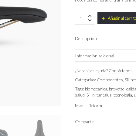
Sillin
Añadir al carrit
REFORM
Tantalus
(solo
Descripción
sillín)
quantity
Información adicional
Color
¿Necesitas ayuda?
Contáctenos
Categorías:
Componentes
,
Silline
Tags:
biomecanica
,
brevette
,
calid
salud
,
Sillin
,
tantalus
,
tecnologia
,
u
Marca:
Reform
Compartir