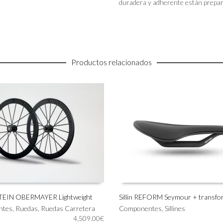
duradera y adherente están prepara
Productos relacionados
EIN OBERMAYER Lightweight
Sillin REFORM Seymour + transf
ntes
,
Ruedas
,
Ruedas Carretera
Componentes
,
Sillines
AL CARRITO
AÑADIR AL CARRITO
4,509.00
€