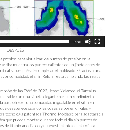
00:01
PUÉS
a presión para visualizar los puntos de presión en la
n de arriba muestra los puntos calientes de un jinete antes de
ignificativa después de completar el moldeado. Gracias a una
ayor comodidad, el sillín Reform está cambiando las reglas
ampeón de las EWS de 2022, Jesse Melamed, el Tantalus
onalizable con una silueta elegante para un rendimiento
 para ofrecer una comodidad inigualable en el sillín en
 que desaparece cuando las cosas se ponen difíciles y
estra tecnología patentada Thermo-Moldable para adaptarse a
ifica que puedes montar durante todo el día sin puntos de
les de titanio anodizado y el revestimiento de microfibra