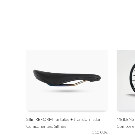
Sillin REFORM Tantalus + transformador
MEILENST
Componentes
,
Sillines
Compone
AÑADIR AL CARRITO
AÑADIR 
310.00
€