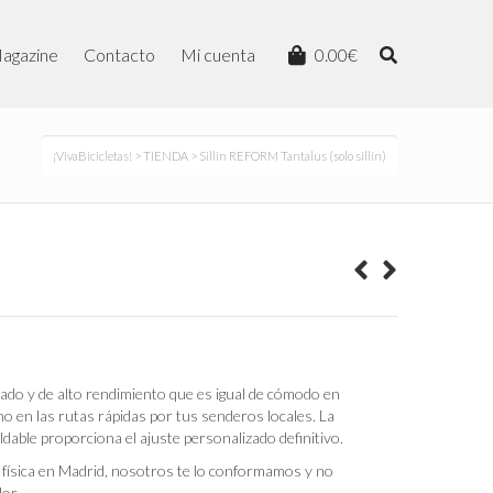
agazine
Contacto
Mi cuenta
0.00
€
¡VivaBicicletas!
>
TIENDA
> Sillin REFORM Tantalus (solo sillín)
lpado y de alto rendimiento que es igual de cómodo en
mo en las rutas rápidas por tus senderos locales. La
able proporciona el ajuste personalizado definitivo.
 física en Madrid, nosotros te lo conformamos y no
or.