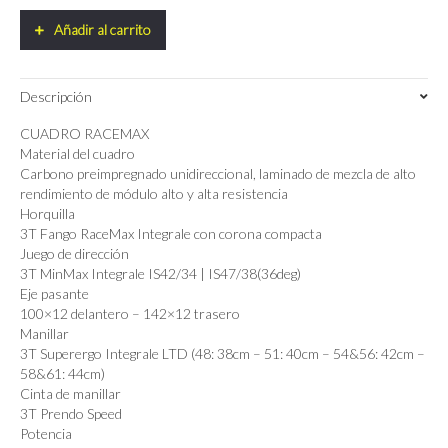
FRAMESET
Añadir al carrito
quantity
Descripción
CUADRO RACEMAX
Material del cuadro
Carbono preimpregnado unidireccional, laminado de mezcla de alto
rendimiento de módulo alto y alta resistencia
Horquilla
3T Fango RaceMax Integrale con corona compacta
Juego de dirección
3T MinMax Integrale IS42/34 | IS47/38(36deg)
Eje pasante
100×12 delantero – 142×12 trasero
Manillar
3T Superergo Integrale LTD (48: 38cm – 51: 40cm – 54&56: 42cm –
58&61: 44cm)
Cinta de manillar
3T Prendo Speed
Potencia