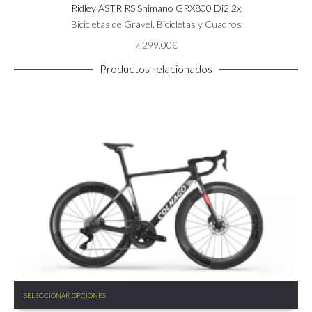
Ridley ASTR RS Shimano GRX800 Di2 2x
múltiples
variantes.
Bicicletas de Gravel
,
Bicicletas y Cuadros
Las
7,299.00
€
opciones
se
Productos relacionados
pueden
elegir
en
la
página
de
producto
Este
SELECCIONAR OPCIONES
producto