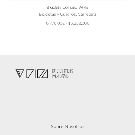
tiene
Bicicleta Colnago V4Rs
múltiples
variantes.
Bicicletas y Cuadros
,
Carretera
Las
Rango
8,770.00
€
-
15,258.00
€
opciones
de
se
precios:
pueden
desde
elegir
8,770.00€
en
hasta
la
15,258.00€
página
de
producto
Sobre Nosotros