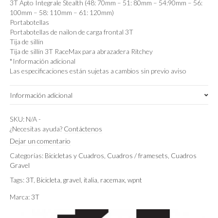
3T Apto Integrale Stealth (48: 70mm – 51: 80mm – 54:90mm – 56:
100mm – 58: 110mm – 61: 120mm)
Portabotellas
Portabotellas de nailon de carga frontal 3T
Tija de sillín
Tija de sillín 3T RaceMax para abrazadera Ritchey
*Información adicional
Las especificaciones están sujetas a cambios sin previo aviso
Información adicional
48cm
,
51cm
,
54cm
,
56cm
Talla de cuadro
SKU:
N/A
-
¿Necesitas ayuda?
Contáctenos
Avorio
,
Camo
,
Indaco
,
Malva
,
Mare
Color
Dejar un comentario
Categorías:
Bicicletas y Cuadros
,
Cuadros / framesets
,
Cuadros
Gravel
Tags:
3T
,
Bicicleta
,
gravel
,
italia
,
racemax
,
wpnt
Marca:
3T