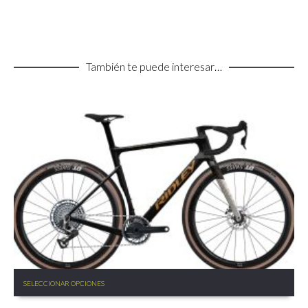
También te puede interesar…
Este
SELECCIONAR OPCIONES
producto
tiene