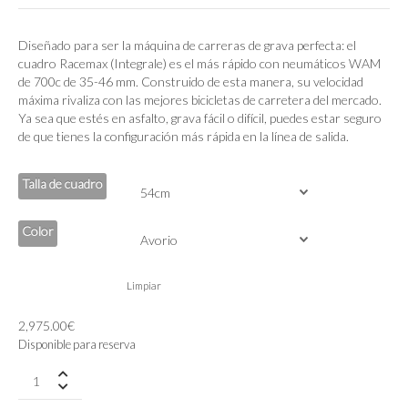
precios:
desde
2,490.00€
Diseñado para ser la máquina de carreras de grava perfecta: el
hasta
cuadro Racemax (Integrale) es el más rápido con neumáticos WAM
2,975.00€
de 700c de 35-46 mm. Construido de esta manera, su velocidad
máxima rivaliza con las mejores bicicletas de carretera del mercado.
Ya sea que estés en asfalto, grava fácil o difícil, puedes estar seguro
de que tienes la configuración más rápida en la línea de salida.
Talla de cuadro
Color
Limpiar
2,975.00
€
Disponible para reserva
3T
RACEMAX
WPNT