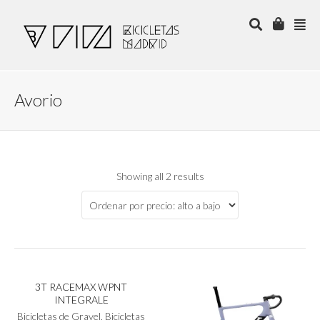
Avorio
Showing all 2 results
Este
SELECCIONAR OPCIONES
producto
tiene
3T RACEMAX WPNT
múltiples
INTEGRALE
variantes.
Las
Bicicletas de Gravel
,
Bicicletas