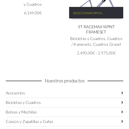
opciones
y Cuadros
Este
se
6,149.00
€
SELECCIONAR OPCIONES
producto
pueden
tiene
elegir
3T RACEMAX WPNT
múltiples
en
FRAMESET
variantes.
la
Las
Bicicletas y Cuadros
,
Cuadros
página
opciones
/ framesets
,
Cuadros Gravel
de
se
producto
Rango
2,490.00
€
-
2,975.00
€
pueden
de
elegir
precios:
en
desde
la
2,490.
página
Nuestros productos
hasta
de
2,975.
producto
Accesorios
Bicicletas y Cuadros
Bolsas y Mochilas
Cascos y Zapatillas y Gafas