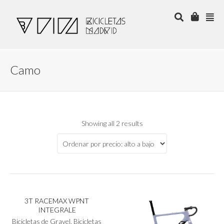
Camo
Showing all 2 results
Este
SELECCIONAR OPCIONES
producto
tiene
3T RACEMAX WPNT
múltiples
INTEGRALE
variantes.
Las
Bicicletas de Gravel
,
Bicicletas