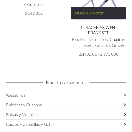
opciones
y Cuadros
Este
se
6,149.00
€
SELECCIONAR OPCIONES
producto
pueden
tiene
elegir
3T RACEMAX WPNT
múltiples
en
FRAMESET
variantes.
la
Las
Bicicletas y Cuadros
,
Cuadros
página
opciones
/ framesets
,
Cuadros Gravel
de
se
producto
Rango
2,490.00
€
-
2,975.00
€
pueden
de
elegir
precios:
en
desde
la
2,490.
página
Nuestros productos
hasta
de
2,975.
producto
Accesorios
Bicicletas y Cuadros
Bolsas y Mochilas
Cascos y Zapatillas y Gafas