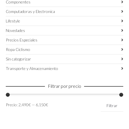
Componentes
Computadoras y Electronica
Lifestyle
Novedades
Precios Especiales
Ropa Ciclismo
Sin categorizar
Transporte y Almacenamiento
Filtrar por precio
Precio
Precio
Precio:
2,490€
—
6,150€
Filtrar
mínimo
máximo