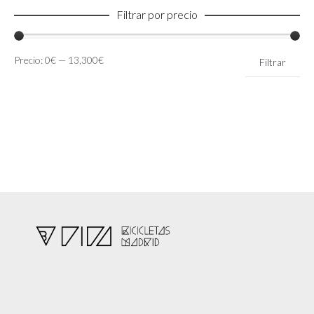
Filtrar por precio
Precio
Precio
Precio:
0€
—
13,300€
Filtrar
mínimo
máximo