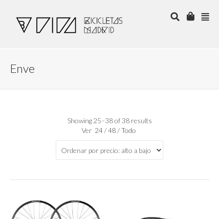
Enve
Showing 25–38 of 38 results
Ver
24
/
48
/
Todo