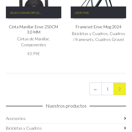
de
Este
producto
SELECCIONAR OPCIONES
LEER MÁS
producto
tiene
Cinta Manillar Enve 250CM
Frameset Enve Mog 2024
múltiples
3.0 MM
variantes.
Bicicletas y Cuadros
,
Cuadros
Las
Cintas de Manillar
,
/ framesets
,
Cuadros Gravel
opciones
Componentes
se
43.99
€
pueden
elegir
en
la
página
de
←
1
2
producto
Nuestros productos
Accesorios
Bicicletas y Cuadros