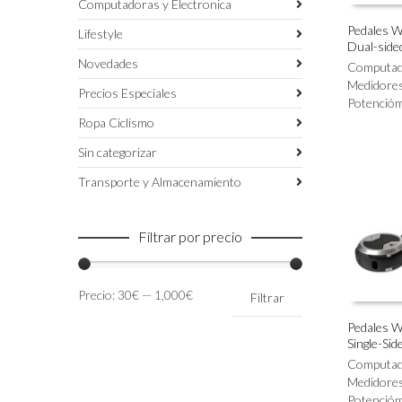
Computadoras y Electronica
Pedales W
Lifestyle
Dual-side
AÑADIR 
Novedades
Computado
Medidores
Precios Especiales
Potencióm
Ropa Ciclismo
Sin categorizar
Transporte y Almacenamiento
Filtrar por precio
Precio
Precio
Precio:
30€
—
1,000€
Filtrar
mínimo
máximo
Pedales W
Single-Sid
AÑADIR 
Computado
Medidores
Potencióm