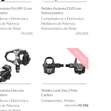
Assioma Pro MX-2 con
Pedales Assioma DUO con
metro
Potenciometro
 AL CARRITO
AÑADIR AL CARRITO
ras y Electronica
,
Computadoras y Electronica
,
 de Potencia
,
Medidores de Potencia
,
etro de Pedal
Potenciómetro de Pedal
745.00
€
695.00
€
REBAJADO!
Assioma Uno con
Pedales Look Keo 2 Max
metro
Carbon
 AL CARRITO
AÑADIR AL CARRITO
ras y Electronica
,
Componentes
,
Pedales
El
El
 de Potencia
,
109.99
€
99.99
€
precio
precio
etro de Pedal