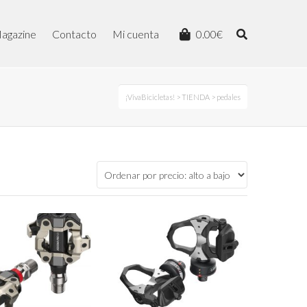
agazine
Contacto
Mi cuenta
0.00
€
¡VivaBicicletas!
>
TIENDA
> pedales