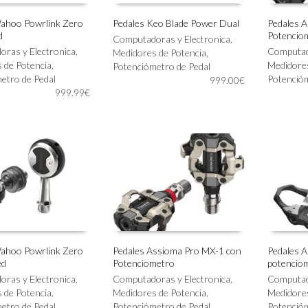
ahoo Powrlink Zero
Pedales Keo Blade Power Dual
Pedales 
d
Potencio
Computadoras y Electronica
,
AL CARRITO
AÑADIR AL CARRITO
AÑADIR
ras y Electronica
,
Computado
Medidores de Potencia
,
 de Potencia
,
Medidores
Potenciómetro de Pedal
etro de Pedal
Potencióm
999.00
€
999.99
€
ahoo Powrlink Zero
Pedales Assioma Pro MX-1 con
Pedales 
ed
Potenciometro
potencio
AL CARRITO
AÑADIR AL CARRITO
AÑADIR
ras y Electronica
,
Computadoras y Electronica
,
Computado
 de Potencia
,
Medidores de Potencia
,
Medidores
etro de Pedal
Potenciómetro de Pedal
Potencióm