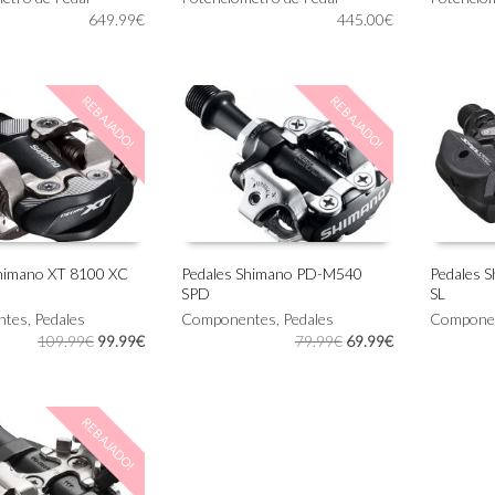
649.99
€
445.00
€
REBAJADO!
REBAJADO!
Shimano XT 8100 XC
Pedales Shimano PD-M540
Pedales 
SPD
SL
AL CARRITO
AÑADIR AL CARRITO
AÑADIR
ntes
,
Pedales
Componentes
,
Pedales
Compone
El
El
El
El
109.99
€
99.99
€
79.99
€
69.99
€
precio
precio
precio
precio
original
actual
original
actual
era:
es:
era:
es:
REBAJADO!
109.99€.
99.99€.
79.99€.
69.99€.