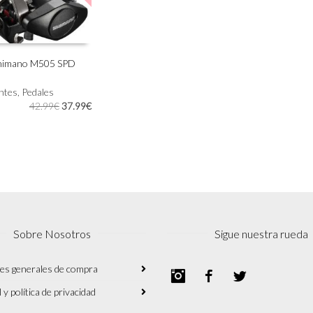
Shimano M505 SPD
AL CARRITO
ntes
,
Pedales
El
El
42.99
€
37.99
€
precio
precio
original
actual
era:
es:
42.99€.
37.99€.
Sobre Nosotros
Sigue nuestra rueda
es generales de compra
Instagram
Facebook
Twitter
 y política de privacidad