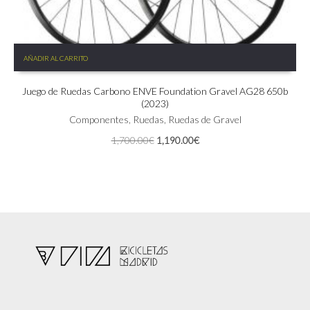
AÑADIR AL CARRITO
Juego de Ruedas Carbono ENVE Foundation Gravel AG28 650b
(2023)
Componentes
,
Ruedas
,
Ruedas de Gravel
El
El
1,700.00
€
1,190.00
€
precio
precio
original
actual
era:
es:
1,700.00€.
1,190.00€.