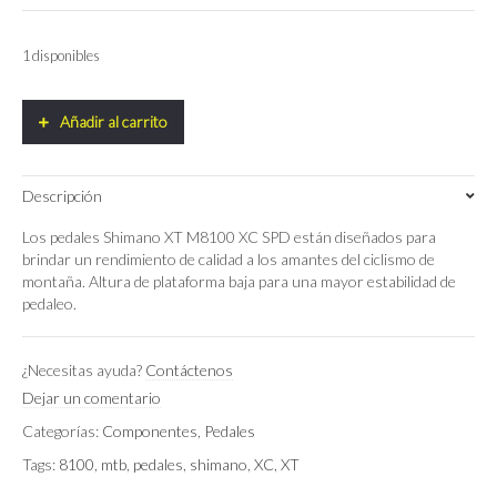
original
actual
era:
es:
109.99€.
99.99€.
1 disponibles
Añadir al carrito
Descripción
Los pedales Shimano XT M8100 XC SPD están diseñados para
brindar un rendimiento de calidad a los amantes del ciclismo de
montaña. Altura de plataforma baja para una mayor estabilidad de
pedaleo.
¿Necesitas ayuda?
Contáctenos
Dejar un comentario
Categorías:
Componentes
,
Pedales
Tags:
8100
,
mtb
,
pedales
,
shimano
,
XC
,
XT