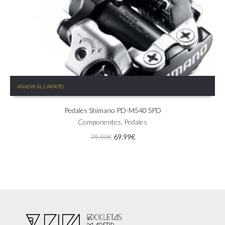
AÑADIR AL CARRITO
Pedales Shimano PD-M540 SPD
Componentes
,
Pedales
El
El
79.99
€
69.99
€
precio
precio
original
actual
era:
es:
79.99€.
69.99€.