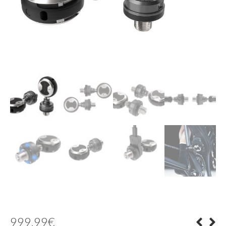
999.99
€