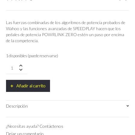
Las fuerzas combinadas de los algoritmos de potencia probados de
Wahoo y las funciones avanzadas de SPEEDPLAY hacen que los
pedales de potencia POWRLINK ZERO estén un paso por encima
de la competencia.
1 disponibles (puede reservarse)
Pedales
Wahoo
Powrlink
Zero
Añadir al carrito
Dual-
sided
quantity
Descripción
¿Necesitas ayuda?
Contáctenos
Dejar un comentario