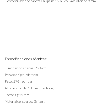
Destornillador de cabeza Philips n.º 1 y n.º 2 y llave Allen de 8 mm
Especificaciones técnicas:
Dimensiones físicas: 9 x 4 cm
País de origen: Vietnam
Peso: 276 g por par
Altura de la pila: 13 mm (3 orificios)
Factor Q: 55 mm
Material del cuerpo: Grivory