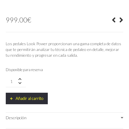
999.00
€
Los pedales Look Power proporcionan una gama completa de datos
que te permitirán analizar tu técnica de pedaleo en detalle, mejorar
tu rendimiento y progresar en cada salida.
Disponible para reserva
Pedales
Keo
Blade
Power
Añadir al carrito
Dual
quantity
Descripción