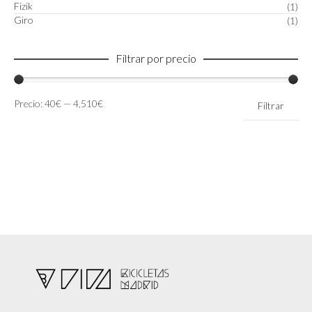
Fizik
(1)
Giro
(1)
Filtrar por precio
Precio
Precio
Precio:
40€
—
4,510€
Filtrar
mínimo
máximo