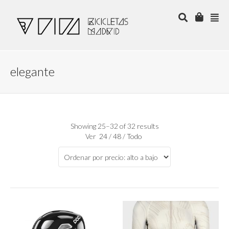
elegante
Showing 25–32 of 32 results
Ver
24
/
48
/
Todo