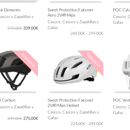
sk Elemento
Sweet Protection Falconer
POC Cyta
Aero 2Vi® Mips
Este
Este
ascos y Zapatillas y
Cascos
,
C
IONAR OPCIONES
SELECCIONAR OPCIONES
SELECC
producto
Cascos
,
Cascos y Zapatillas y
producto
Gafas
tiene
Gafas
tiene
El
El
375.00
€
339.00
€
Rango
múltiples
269.00
€
-
299.00
€
múltiples
precio
precio
de
variantes.
variantes.
original
actual
precios:
Las
Las
era:
es:
desde
opciones
opciones
375.00€.
339.00€.
REBAJADO!
REBAJADO!
269.00€
se
se
hasta
pueden
pueden
299.00€
elegir
elegir
en
en
la
la
página
página
de
de
producto
producto
l Carbon
Sweet Protection Falconer
POC Vent
2Vi® Mips Helmet
Este
Este
ascos y Zapatillas y
Cascos
,
C
IONAR OPCIONES
SELECCIONAR OPCIONES
SELECC
producto
Cascos
,
Cascos y Zapatillas y
producto
Gafas
tiene
Gafas
tiene
El
El
339.00
€
275.00
€
Rango
múltiples
224.00
€
-
249.00
€
múltiples
precio
precio
de
variantes.
variantes.
original
actual