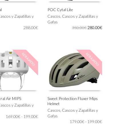
l
POC Cytal Lite
Este
ascos y Zapatillas y
Cascos
,
Cascos y Zapatillas y
IONAR OPCIONES
SELECCIONAR OPCIONES
producto
Gafas
tiene
El
El
288.00
€
350.00
€
280.00
€
múltiples
precio
precio
variantes.
original
actual
Las
era:
es:
opciones
350.00€.
280.00€.
REBAJADO!
REBAJADO!
se
pueden
elegir
en
la
página
de
producto
ral Air MIPS
Sweet Protection Fluxer Mips
Helmet
Este
ascos y Zapatillas y
IONAR OPCIONES
SELECCIONAR OPCIONES
producto
Cascos
,
Cascos y Zapatillas y
tiene
Gafas
Rango
169.00
€
-
199.00
€
Rango
múltiples
179.00
€
-
199.00
€
de
de
variantes.
precios: