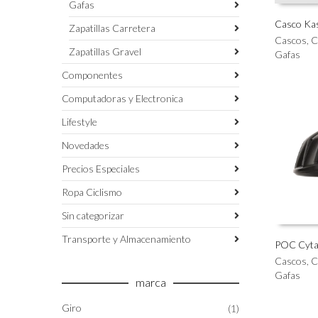
Gafas
Casco Ka
Zapatillas Carretera
Este
Cascos
,
C
SELECC
Zapatillas Gravel
producto
Gafas
tiene
Componentes
múltiples
variantes.
Computadoras y Electronica
Las
Lifestyle
opciones
se
Novedades
pueden
elegir
Precios Especiales
en
Ropa Ciclismo
la
página
Sin categorizar
de
producto
Transporte y Almacenamiento
POC Cyta
Este
Cascos
,
C
SELECC
producto
Gafas
marca
tiene
múltiples
Giro
(1)
variantes.