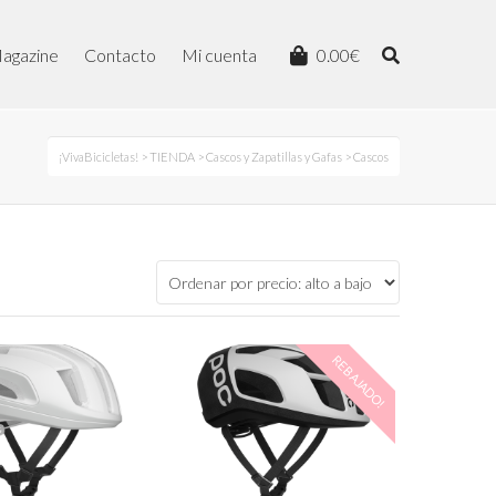
agazine
Contacto
Mi cuenta
0.00
€
¡VivaBicicletas!
>
TIENDA
>
Cascos y Zapatillas y Gafas
> Cascos
REBAJADO!