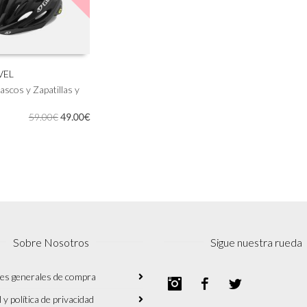
en
en
la
la
página
página
de
de
producto
producto
VEL
ascos y Zapatillas y
IONAR OPCIONES
El
El
59.00
€
49.00
€
precio
precio
original
actual
era:
es:
59.00€.
49.00€.
Sobre Nosotros
Sigue nuestra rueda
es generales de compra
Instagram
Facebook
Twitter
 y política de privacidad