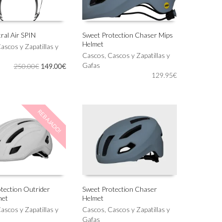
página
de
producto
al Air SPIN
Sweet Protection Chaser Mips
Helmet
Este
ascos y Zapatillas y
IONAR OPCIONES
SELECCIONAR OPCIONES
producto
Cascos
,
Cascos y Zapatillas y
tiene
Gafas
El
El
250.00
€
149.00
€
múltiples
129.95
€
precio
precio
variantes.
original
actual
Las
era:
es:
opciones
250.00€.
149.00€.
REBAJADO!
se
pueden
elegir
en
la
página
de
producto
tection Outrider
Sweet Protection Chaser
met
Helmet
Este
IONAR OPCIONES
SELECCIONAR OPCIONES
ascos y Zapatillas y
producto
Cascos
,
Cascos y Zapatillas y
tiene
Gafas