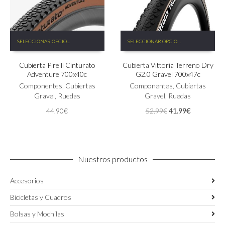
de
de
producto
producto
Este
Este
SELECCIONAR OPCIONES
SELECCIONAR OPCIONES
producto
producto
tiene
tiene
Cubierta Pirelli Cinturato
Cubierta Vittoria Terreno Dry
múltiples
múltiples
Adventure 700x40c
G2.0 Gravel 700x47c
variantes.
variantes.
Las
Componentes
,
Cubiertas
Las
Componentes
,
Cubiertas
opciones
Gravel
,
Ruedas
opciones
Gravel
,
Ruedas
se
se
El
El
44.90
€
52.99
€
41.99
€
pueden
pueden
precio
precio
elegir
elegir
original
actual
en
en
era:
es:
la
la
52.99€.
41.99€.
página
página
Nuestros productos
de
de
producto
producto
Accesorios
Bicicletas y Cuadros
Bolsas y Mochilas