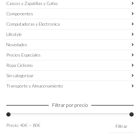
Cascos y Zapatillas y Gafas
Componentes
Computadoras y Electronica
Lifestyle
Novedades
Precios Especiales
Ropa Ciclismo
Sin categorizar
Transporte y Almacenamiento
Filtrar por precio
Precio
Precio
Precio:
40€
—
80€
Filtrar
mínimo
máximo