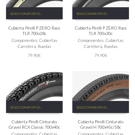
Este
Este
SELECCIONAR OPCIONES
SELECCIONAR OPCIONES
producto
producto
tiene
tiene
Cubierta Pirelli P ZERO Race
Cubierta Pirelli P ZERO Race
múltiples
múltiples
TLR 700x28c
TLR 700x30c
variantes.
variantes.
Las
Componentes
,
Cubiertas
Las
Componentes
,
Cubiertas
opciones
Carretera
,
Ruedas
opciones
Carretera
,
Ruedas
se
se
79.90
€
79.90
€
pueden
pueden
elegir
elegir
en
en
la
la
página
página
de
de
producto
producto
Este
Este
SELECCIONAR OPCIONES
SELECCIONAR OPCIONES
producto
producto
tiene
tiene
Cubierta Pirelli Cinturato
Cubierta Pirelli Cinturato
múltiples
múltiples
Gravel RCX Classic 700x40c
Gravel H 700x45c/58c
variantes.
variantes.
Las
Componentes
,
Cubiertas
Las
Componentes
,
Cubiertas