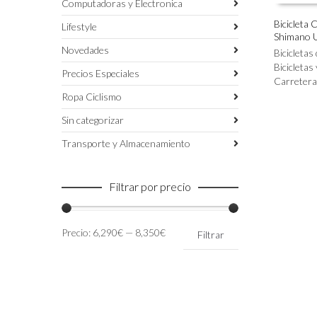
Computadoras y Electronica
Bicicleta 
Lifestyle
Shimano U
Este
SELECC
Novedades
producto
Bicicletas
tiene
Bicicletas
Precios Especiales
múltiples
Carretera
variantes.
Ropa Ciclismo
Las
Sin categorizar
opciones
se
Transporte y Almacenamiento
pueden
elegir
en
Filtrar por precio
la
página
de
Precio
Precio
Precio:
6,290€
—
8,350€
Filtrar
producto
mínimo
máximo