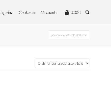
agazine
Contacto
Mi cuenta
0.00
€
¡VivaBicicletas!
>
TIENDA
> 56