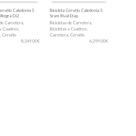
Cervélo Caledonia 5
Bicicleta Cervélo Caledonia 5
ltegra Di2
Sram Rival Etap
Este
IONAR OPCIONES
SELECCIONAR OPCIONES
 de Carretera
,
producto
Bicicletas de Carretera
,
 y Cuadros
,
tiene
Bicicletas y Cuadros
,
,
Cervèlo
múltiples
Carretera
,
Cervèlo
8,349.00
€
variantes.
6,299.00
€
Las
opciones
se
pueden
elegir
en
la
página
de
producto