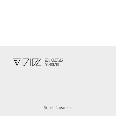
mínimo
máximo
Sobre Nosotros