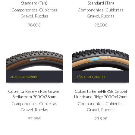
Standard (Tan)
Standard (Tan)
Componentes
,
Cubiertas
Componentes
,
Cubiertas
Gravel
,
Ruedas
Gravel
,
Ruedas
98.00
€
98.00
€
AÑADIR AL CARRITO
AÑADIR AL CARRITO
Cubierta ReneHERSE Gravel
Cubierta ReneHERSE Gravel
Steilacoom 700Cx38mm
Hurricane Ridge 700Cx42mm
Componentes
,
Cubiertas
Componentes
,
Cubiertas
Gravel
,
Ruedas
Gravel
,
Ruedas
97.99
€
93.99
€