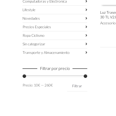
Computadoras y Electronica
Lifestyle
Luz Trase
30 TL V2.
Este
Novedades
SELECC
producto
Accesorio
Precios Especiales
tiene
múltiples
Ropa Ciclismo
variantes.
Las
Sin categorizar
opciones
Transporte y Almacenamiento
se
pueden
elegir
Filtrar por precio
en
la
página
Precio
Precio
Precio:
10€
—
260€
de
Filtrar
mínimo
máximo
producto