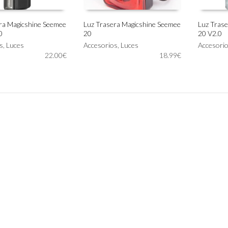
ra Magicshine Seemee
Luz Trasera Magicshine Seemee
Luz Tras
0
20
20 V2.0
Este
IONAR OPCIONES
AÑADIR AL CARRITO
SELECC
s
,
Luces
Accesorios
,
Luces
producto
Accesori
22.00
€
18.99
€
tiene
múltiples
variantes.
Las
opciones
se
pueden
elegir
en
la
página
de
producto