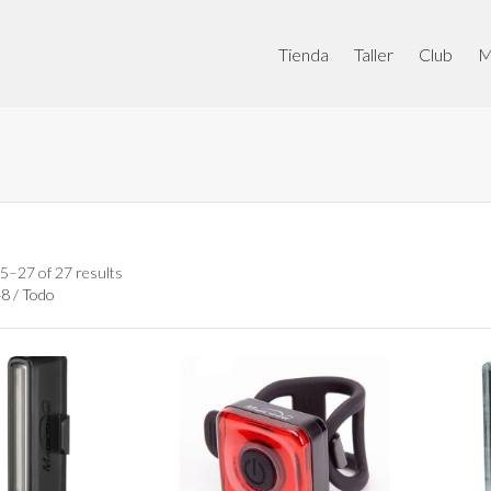
Tienda
Taller
Club
M
5–27 of 27 results
48
/
Todo