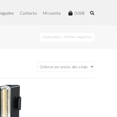
agazine
Contacto
Mi cuenta
0.00
€
¡VivaBicicletas!
>
TIENDA
>
Magicshine