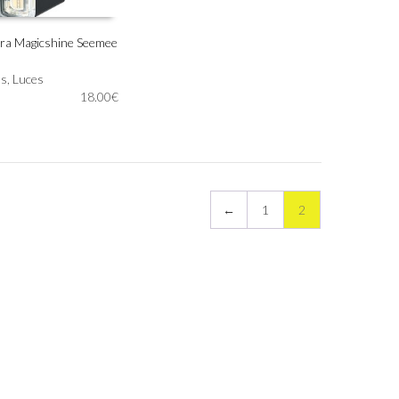
era Magicshine Seemee
IONAR OPCIONES
os
,
Luces
18.00
€
←
1
2