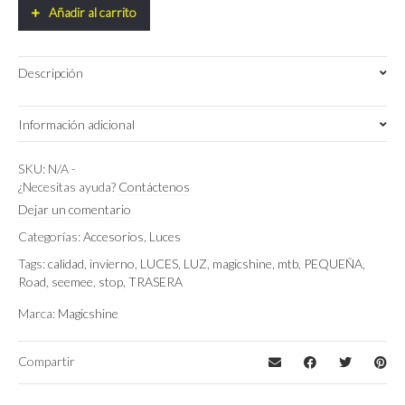
Seemee
Añadir al carrito
30
TL
V2.0
Descripción
quantity
Información adicional
Negro
Color
SKU:
N/A
-
¿Necesitas ayuda?
Contáctenos
Dejar un comentario
Categorías:
Accesorios
,
Luces
Tags:
calidad
,
invierno
,
LUCES
,
LUZ
,
magicshine
,
mtb
,
PEQUEÑA
,
Road
,
seemee
,
stop
,
TRASERA
Marca:
Magicshine
Compartir