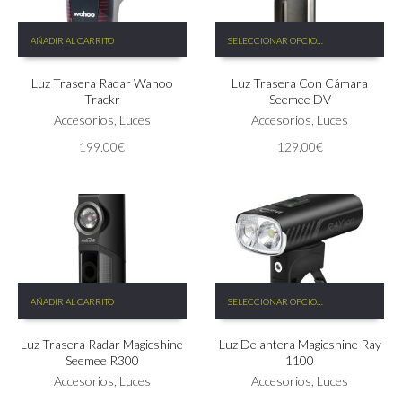
Este
AÑADIR AL CARRITO
SELECCIONAR OPCIONES
producto
tiene
Luz Trasera Radar Wahoo
Luz Trasera Con Cámara
múltiples
Trackr
Seemee DV
variantes.
Accesorios
,
Luces
Las
Accesorios
,
Luces
opciones
199.00
€
129.00
€
se
pueden
elegir
en
la
página
de
producto
Este
AÑADIR AL CARRITO
SELECCIONAR OPCIONES
producto
tiene
Luz Trasera Radar Magicshine
Luz Delantera Magicshine Ray
múltiples
Seemee R300
1100
variantes.
Accesorios
,
Luces
Las
Accesorios
,
Luces
opciones