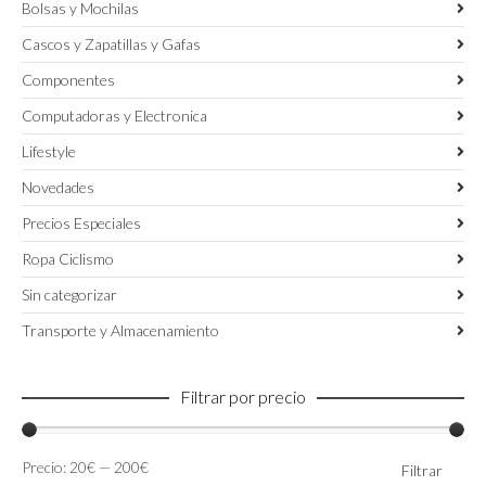
Bolsas y Mochilas
Cascos y Zapatillas y Gafas
Componentes
Computadoras y Electronica
Lifestyle
Novedades
Precios Especiales
Ropa Ciclismo
Sin categorizar
Transporte y Almacenamiento
Filtrar por precio
Precio
Precio
Precio:
20€
—
200€
Filtrar
mínimo
máximo