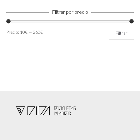
Filtrar por precio
Precio
Precio
Precio:
10€
—
260€
Filtrar
mínimo
máximo