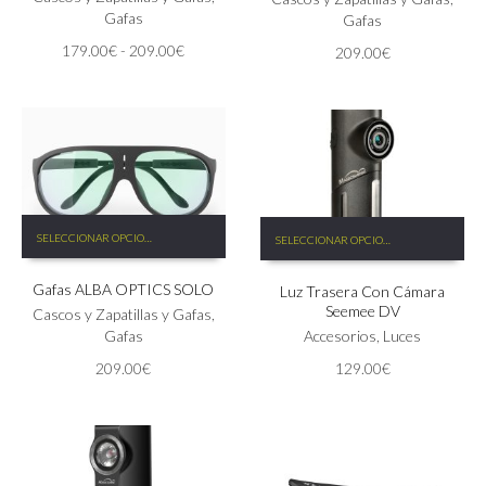
opciones
Gafas
opciones
Gafas
se
se
Rango
179.00
€
-
209.00
€
209.00
€
pueden
pueden
de
elegir
elegir
precios:
en
en
desde
la
la
179.00€
página
página
hasta
de
de
209.00€
producto
producto
Este
Este
SELECCIONAR OPCIONES
SELECCIONAR OPCIONES
producto
producto
tiene
tiene
Gafas ALBA OPTICS SOLO
múltiples
Luz Trasera Con Cámara
múltiples
Seemee DV
variantes.
Cascos y Zapatillas y Gafas
,
variantes.
Las
Gafas
Las
Accesorios
,
Luces
opciones
opciones
209.00
€
129.00
€
se
se
pueden
pueden
elegir
elegir
en
en
la
la
página