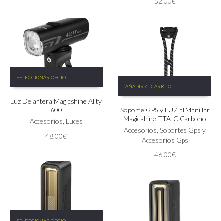
52.00
€
se
pueden
pueden
elegir
elegir
en
en
la
la
página
página
de
de
producto
Este
producto
SELECCIONAR OPCIONES
producto
AÑADIR AL CARRITO
tiene
Luz Delantera Magicshine Allty
múltiples
600
Soporte GPS y LUZ al Manillar
variantes.
Magicshine TTA-C Carbono
Las
Accesorios
,
Luces
Accesorios
,
Soportes Gps y
opciones
48.00
€
Accesorios Gps
se
pueden
46.00
€
elegir
en
la
página
de
producto
Este
SELECCIONAR OPCIONES