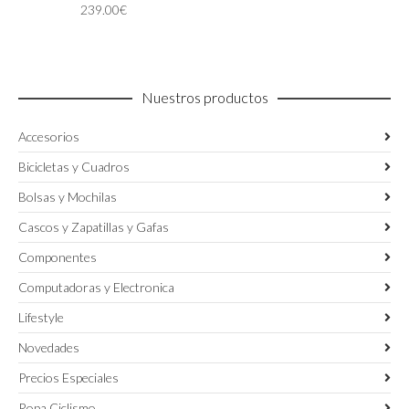
239.00
€
se
pueden
elegir
en
la
Nuestros productos
página
de
Accesorios
producto
Bicicletas y Cuadros
Bolsas y Mochilas
Cascos y Zapatillas y Gafas
Componentes
Computadoras y Electronica
Lifestyle
Novedades
Precios Especiales
Ropa Ciclismo