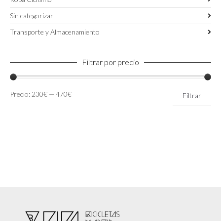
Sin categorizar
Transporte y Almacenamiento
Filtrar por precio
Precio
Precio
Precio:
230€
—
470€
Filtrar
mínimo
máximo