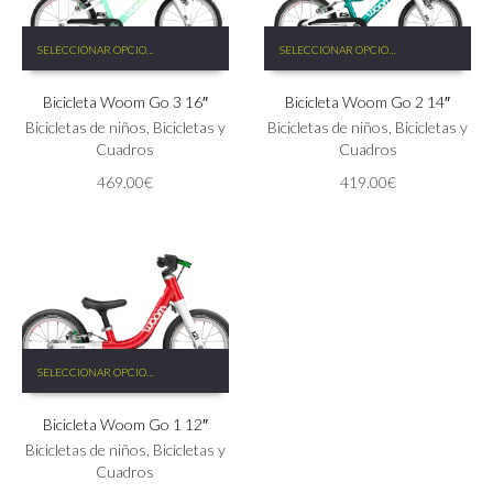
Este
Este
SELECCIONAR OPCIONES
SELECCIONAR OPCIONES
producto
producto
tiene
tiene
Bicicleta Woom Go 3 16″
Bicicleta Woom Go 2 14″
múltiples
múltiples
variantes.
variantes.
Bicicletas de niños
,
Bicicletas y
Bicicletas de niños
,
Bicicletas y
Las
Las
Cuadros
Cuadros
opciones
opciones
469.00
€
419.00
€
se
se
pueden
pueden
elegir
elegir
en
en
la
la
página
página
de
de
producto
producto
Este
SELECCIONAR OPCIONES
producto
tiene
Bicicleta Woom Go 1 12″
múltiples
variantes.
Bicicletas de niños
,
Bicicletas y
Las
Cuadros
opciones