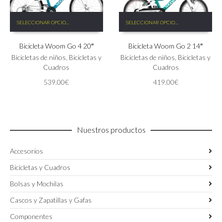
Este
Este
SELECCIONAR OPCIONES
SELECCIONAR OPCIONES
producto
producto
tiene
tiene
Bicicleta Woom Go 4 20″
Bicicleta Woom Go 2 14″
múltiples
múltiples
variantes.
variantes.
Bicicletas de niños
,
Bicicletas y
Bicicletas de niños
,
Bicicletas y
Las
Las
Cuadros
Cuadros
opciones
opciones
539.00
€
419.00
€
se
se
pueden
pueden
elegir
elegir
en
en
la
la
Nuestros productos
página
página
de
de
Accesorios
producto
producto
Bicicletas y Cuadros
Bolsas y Mochilas
Cascos y Zapatillas y Gafas
Componentes