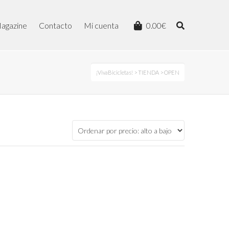
agazine
Contacto
Mi cuenta
0.00
€
¡VivaBicicletas!
>
TIENDA
> OPEN