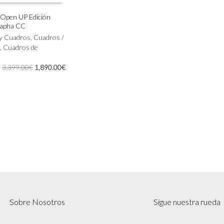
Open UP Edición
Rapha CC
IONAR OPCIONES
 y Cuadros
,
Cuadros /
,
Cuadros de
El
El
3,399.00
€
1,890.00
€
precio
precio
original
actual
era:
es:
3,399.00€.
1,890.00€.
Sobre Nosotros
Sigue nuestra rueda