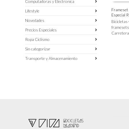
Computadoras y Electronica
Frameset 
Lifestyle
Especial 
Este
SELECC
Novedades
producto
Bicicletas
tiene
framesets
Precios Especiales
múltiples
Carretera
variantes.
Ropa Ciclismo
Las
Sin categorizar
opciones
se
Transporte y Almacenamiento
pueden
elegir
en
la
página
de
producto