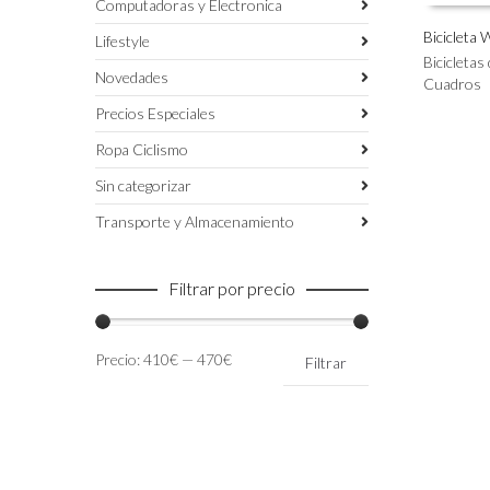
Computadoras y Electronica
Bicicleta
Lifestyle
Este
Bicicletas
SELECC
Novedades
producto
Cuadros
tiene
Precios Especiales
múltiples
variantes.
Ropa Ciclismo
Las
Sin categorizar
opciones
se
Transporte y Almacenamiento
pueden
elegir
en
Filtrar por precio
la
página
de
Precio
Precio
Precio:
410€
—
470€
Filtrar
producto
mínimo
máximo