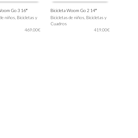
 Woom Go 3 16″
Bicicleta Woom Go 2 14″
Este
 de niños
,
Bicicletas y
Bicicletas de niños
,
Bicicletas y
IONAR OPCIONES
SELECCIONAR OPCIONES
producto
Cuadros
tiene
469.00
€
419.00
€
múltiples
variantes.
Las
opciones
se
pueden
elegir
en
la
página
de
producto