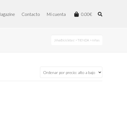
agazine
Contacto
Mi cuenta
0.00
€
¡VivaBicicletas!
>
TIENDA
> niñas