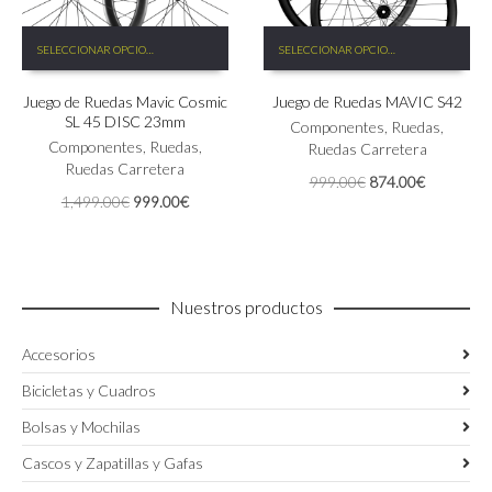
Este
Este
SELECCIONAR OPCIONES
SELECCIONAR OPCIONES
producto
producto
tiene
tiene
Juego de Ruedas Mavic Cosmic
Juego de Ruedas MAVIC S42
múltiples
múltiples
SL 45 DISC 23mm
variantes.
variantes.
Componentes
,
Ruedas
,
Las
Componentes
,
Ruedas
,
Las
Ruedas Carretera
opciones
Ruedas Carretera
opciones
El
El
999.00
€
874.00
€
se
se
El
El
1,499.00
€
999.00
€
precio
precio
pueden
pueden
precio
precio
original
actual
elegir
elegir
original
actual
era:
es:
en
en
era:
es:
999.00€.
874.00€.
la
la
1,499.00€.
999.00€.
página
página
Nuestros productos
de
de
producto
producto
Accesorios
Bicicletas y Cuadros
Bolsas y Mochilas
Cascos y Zapatillas y Gafas