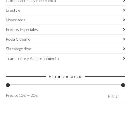
Computadoras y Electronica
Lifestyle
Novedades
Precios Especiales
Ropa Ciclismo
Sin categorizar
Transporte y Almacenamiento
Filtrar por precio
Precio
Precio
Precio:
10€
—
20€
Filtrar
mínimo
máximo