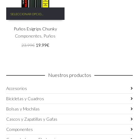
Este
SELECCIONAR OPCIONES
producto
tiene
Puños Esigrips Chunky
múltiples
variantes.
Componentes
,
Puños
Las
El
El
23.99
€
19.99
€
opciones
precio
precio
se
original
actual
pueden
era:
es:
elegir
23.99€.
19.99€.
en
Nuestros productos
la
página
Accesorios
de
producto
Bicicletas y Cuadros
Bolsas y Mochilas
Cascos y Zapatillas y Gafas
Componentes