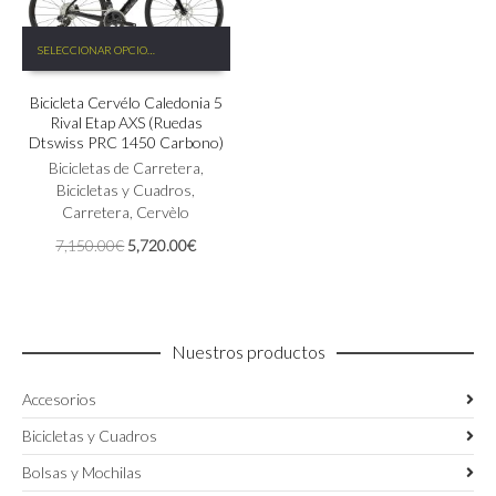
Este
SELECCIONAR OPCIONES
producto
tiene
Bicicleta Cervélo Caledonia 5
múltiples
Rival Etap AXS (Ruedas
variantes.
Dtswiss PRC 1450 Carbono)
Las
Bicicletas de Carretera
,
opciones
Bicicletas y Cuadros
,
se
Carretera
,
Cervèlo
pueden
elegir
El
El
7,150.00
€
5,720.00
€
en
precio
precio
la
original
actual
página
era:
es:
de
7,150.00€.
5,720.00€.
producto
Nuestros productos
Accesorios
Bicicletas y Cuadros
Bolsas y Mochilas