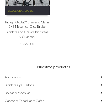
Este
SELECCIONAR OPCIONES
producto
tiene
Ridley KALAZY Shimano Claris
múltiples
2×8 Mecanical Disc Brake
variantes.
Las
Bicicletas de Gravel
,
Bicicletas
opciones
y Cuadros
se
1,299.00
€
pueden
elegir
en
la
página
Nuestros productos
de
producto
Accesorios
Bicicletas y Cuadros
Bolsas y Mochilas
Cascos y Zapatillas y Gafas