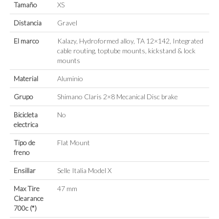
Tamaño
XS
Distancia
Gravel
El marco
Kalazy, Hydroformed alloy, TA 12×142, Integrated
cable routing, toptube mounts, kickstand & lock
mounts
Material
Aluminio
Grupo
Shimano Claris 2×8 Mecanical Disc brake
Bicicleta
No
electrica
Tipo de
Flat Mount
freno
Ensillar
Selle Italia Model X
Max Tire
47 mm
Clearance
700c (*)