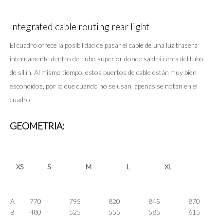
Integrated cable routing rear light
El cuadro ofrece la posibilidad de pasar el cable de una luz trasera
internamente dentro del tubo superior donde saldrá cerca del tubo
de sillín. Al mismo tiempo, estos puertos de cable están muy bien
escondidos, por lo que cuando no se usan, apenas se notan en el
cuadro.
GEOMETRIA:
XS
S
M
L
XL
A
770
795
820
845
870
B
480
525
555
585
615