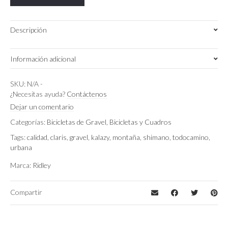
2x8
Mecanical
Disc
Descripción
Brake
quantity
Información adicional
Small
,
XS
Talla
SKU:
N/A
-
¿Necesitas ayuda?
Contáctenos
Negro/Glossy-Matt
Color
Dejar un comentario
Categorías:
Bicicletas de Gravel
,
Bicicletas y Cuadros
Shimano Claris 2×8 Mecanical Disc brake
Montaje
Tags:
calidad
,
claris
,
gravel
,
kalazy
,
montaña
,
shimano
,
todocamino
,
urbana
Marca:
Ridley
Compartir