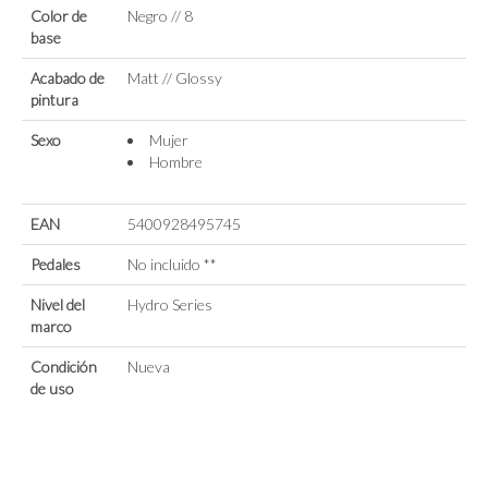
Color de
Negro // 8
base
Acabado de
Matt // Glossy
pintura
Sexo
Mujer
Hombre
EAN
5400928495745
Pedales
No incluido **
Nivel del
Hydro Series
marco
Condición
Nueva
de uso