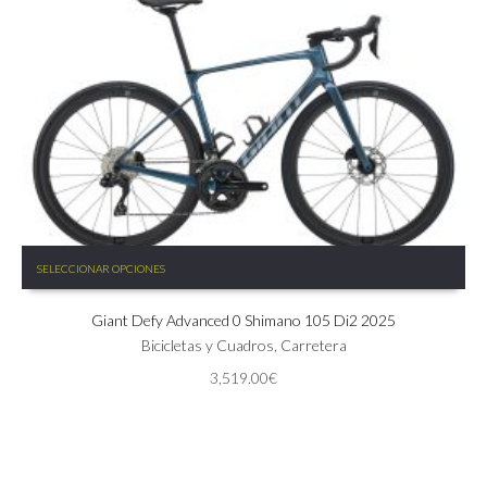
Este
SELECCIONAR OPCIONES
producto
tiene
Giant Defy Advanced 0 Shimano 105 Di2 2025
múltiples
variantes.
Bicicletas y Cuadros
,
Carretera
Las
3,519.00
€
opciones
se
pueden
elegir
en