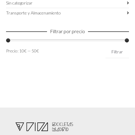
Sin categorizar
Transporte y Almacenamiento
Filtrar por precio
Precio
Precio
Precio:
10€
—
50€
Filtrar
mínimo
máximo