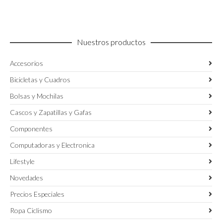
pueden
elegir
en
la
Nuestros productos
página
de
Accesorios
producto
Bicicletas y Cuadros
Bolsas y Mochilas
Cascos y Zapatillas y Gafas
Componentes
Computadoras y Electronica
Lifestyle
Novedades
Precios Especiales
Ropa Ciclismo