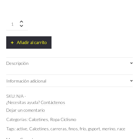
Calcetines
Active
Merino
GSPORT
Añadir al carrito
quantity
Descripción
Información adicional
Negro
Color
SKU:
N/A
-
¿Necesitas ayuda?
Contáctenos
L/XL
,
S/M
Talla
Dejar un comentario
Categorías:
Calcetines
,
Ropa Ciclismo
Tags:
active
,
Calcetines
,
carreras
,
finos
,
frío
,
gsport
,
merino
,
race