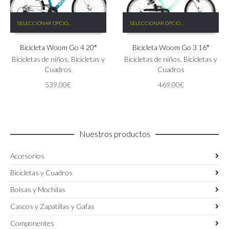
Este
Este
SELECCIONAR OPCIONES
SELECCIONAR OPCIONES
producto
producto
tiene
tiene
Bicicleta Woom Go 4 20″
Bicicleta Woom Go 3 16″
múltiples
múltiples
variantes.
variantes.
Bicicletas de niños
,
Bicicletas y
Bicicletas de niños
,
Bicicletas y
Las
Las
Cuadros
Cuadros
opciones
opciones
539.00
€
469.00
€
se
se
pueden
pueden
elegir
elegir
en
en
la
la
Nuestros productos
página
página
de
de
Accesorios
producto
producto
Bicicletas y Cuadros
Bolsas y Mochilas
Cascos y Zapatillas y Gafas
Componentes