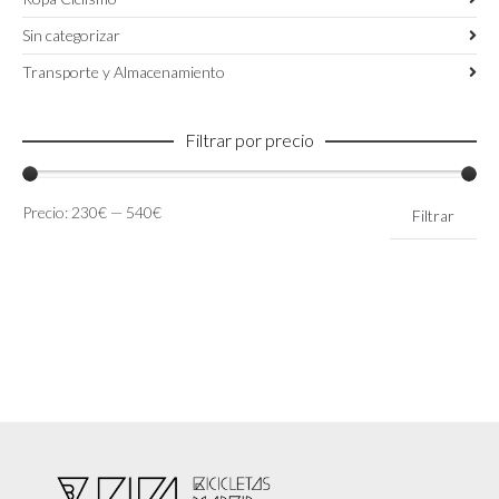
Sin categorizar
Transporte y Almacenamiento
Filtrar por precio
Precio
Precio
Precio:
230€
—
540€
Filtrar
mínimo
máximo