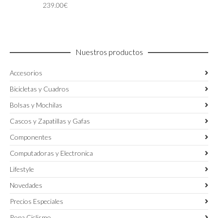
239.00
€
se
pueden
elegir
en
la
Nuestros productos
página
de
Accesorios
producto
Bicicletas y Cuadros
Bolsas y Mochilas
Cascos y Zapatillas y Gafas
Componentes
Computadoras y Electronica
Lifestyle
Novedades
Precios Especiales
Ropa Ciclismo