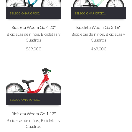
Este
Este
SELECCIONAR OPCIONES
SELECCIONAR OPCIONES
producto
producto
tiene
tiene
Bicicleta Woom Go 4 20″
Bicicleta Woom Go 3 16″
múltiples
múltiples
variantes.
variantes.
Bicicletas de niños
,
Bicicletas y
Bicicletas de niños
,
Bicicletas y
Las
Las
Cuadros
Cuadros
opciones
opciones
539.00
€
469.00
€
se
se
pueden
pueden
elegir
elegir
en
en
la
la
página
página
de
de
producto
producto
Este
SELECCIONAR OPCIONES
producto
tiene
Bicicleta Woom Go 1 12″
múltiples
variantes.
Bicicletas de niños
,
Bicicletas y
Las
Cuadros
opciones